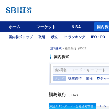
ホーム
マーケット
NISA
国内株
国内株式トップ
取引
積立
ランキング
IPO・PO
国内株式
>
福島銀行（8562）
国内株式
さがす
株主優待
業種
チャ
福島銀行
（8562）
PTS
東証スタンダード（当社優先市場）