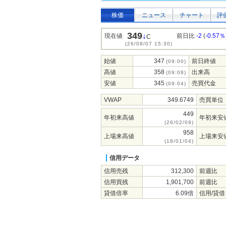
株価
ニュース
チャート
評
349
↓
現在値
前日比
-2
(
-0.57％
C
(26/08/07 15:30)
始値
347
前日終値
(09:00)
高値
358
出来高
(09:08)
安値
345
売買代金
(09:04)
VWAP
349.6749
売買単位
449
年初来高値
年初来安
(26/02/09)
958
上場来高値
上場来安
(18/01/04)
信用データ
信用売残
312,300
前週比
信用買残
1,901,700
前週比
貸借倍率
6.09倍
信用/貸借