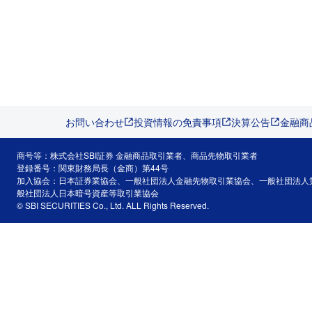
お問い合わせ
投資情報の免責事項
決算公告
金融商
商号等：株式会社SBI証券 金融商品取引業者、商品先物取引業者
登録番号：関東財務局長（金商）第44号
加入協会：日本証券業協会、一般社団法人金融先物取引業協会、一般社団法人
般社団法人日本暗号資産等取引業協会
© SBI SECURITIES Co., Ltd. ALL Rights Reserved.