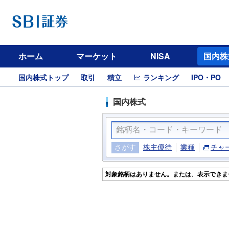
ホーム
マーケット
NISA
国内株
国内株式トップ
取引
積立
ランキング
IPO・PO
国内株式
さがす
株主優待
業種
チャ
対象銘柄はありません。または、表示できま