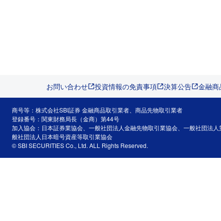
お問い合わせ
投資情報の免責事項
決算公告
金融商
商号等：株式会社SBI証券 金融商品取引業者、商品先物取引業者
登録番号：関東財務局長（金商）第44号
加入協会：日本証券業協会、一般社団法人金融先物取引業協会、一般社団法人
般社団法人日本暗号資産等取引業協会
© SBI SECURITIES Co., Ltd. ALL Rights Reserved.