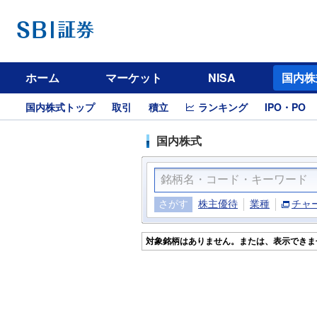
ホーム
マーケット
NISA
国内株
国内株式トップ
取引
積立
ランキング
IPO・PO
国内株式
さがす
株主優待
業種
チャ
対象銘柄はありません。または、表示できま