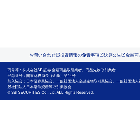
お問い合わせ
投資情報の免責事項
決算公告
金融商
商号等：株式会社SBI証券 金融商品取引業者、商品先物取引業者
登録番号：関東財務局長（金商）第44号
加入協会：日本証券業協会、一般社団法人金融先物取引業協会、一般社団法人
般社団法人日本暗号資産等取引業協会
© SBI SECURITIES Co., Ltd. ALL Rights Reserved.