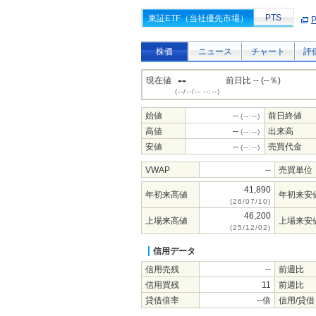
PTS
東証ETF（当社優先市場）
株価
ニュース
チャート
評
--
現在値
前日比 -- (--％)
(--/--/-- --:--)
始値
--
前日終値
(--:--)
高値
--
出来高
(--:--)
安値
--
売買代金
(--:--)
VWAP
--
売買単位
41,890
年初来高値
年初来安
(26/07/10)
46,200
上場来高値
上場来安
(25/12/02)
信用データ
信用売残
--
前週比
信用買残
11
前週比
貸借倍率
--倍
信用/貸借