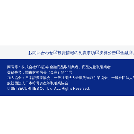
お問い合わせ
投資情報の免責事項
決算公告
金融商
商号等：株式会社SBI証券 金融商品取引業者、商品先物取引業者
登録番号：関東財務局長（金商）第44号
加入協会：日本証券業協会、一般社団法人金融先物取引業協会、一般社団法人
般社団法人日本暗号資産等取引業協会
© SBI SECURITIES Co., Ltd. ALL Rights Reserved.