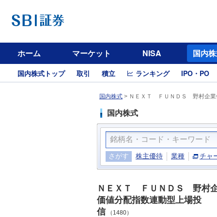
ホーム
マーケット
NISA
国内株
国内株式トップ
取引
積立
ランキング
IPO・PO
国内株式
>
ＮＥＸＴ ＦＵＮＤＳ 野村企業
国内株式
さがす
株主優待
業種
チャ
ＮＥＸＴ ＦＵＮＤＳ 野村
価値分配指数連動型上場投
信
（1480）