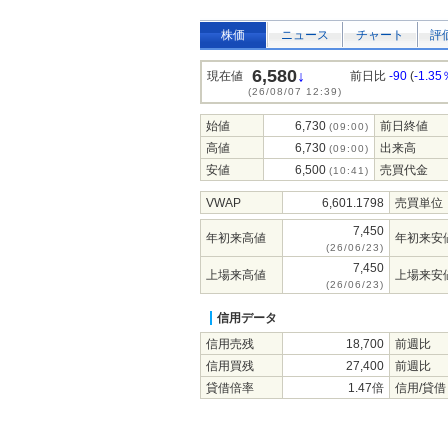
株価
ニュース
チャート
評
6,580
↓
現在値
前日比
-90
(
-1.35
(26/08/07 12:39)
始値
6,730
前日終値
(09:00)
高値
6,730
出来高
(09:00)
安値
6,500
売買代金
(10:41)
VWAP
6,601.1798
売買単位
7,450
年初来高値
年初来安
(26/06/23)
7,450
上場来高値
上場来安
(26/06/23)
信用データ
信用売残
18,700
前週比
信用買残
27,400
前週比
貸借倍率
1.47倍
信用/貸借