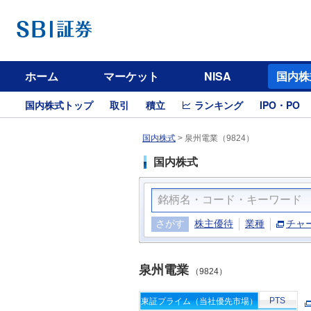
ホーム
マーケット
NISA
国内株
国内株式トップ
取引
積立
ランキング
IPO・PO
国内株式
>
泉州電業（9824）
国内株式
さがす
株主優待
業種
チャ
泉州電業
（9824）
PTS
東証プライム（当社優先市場）