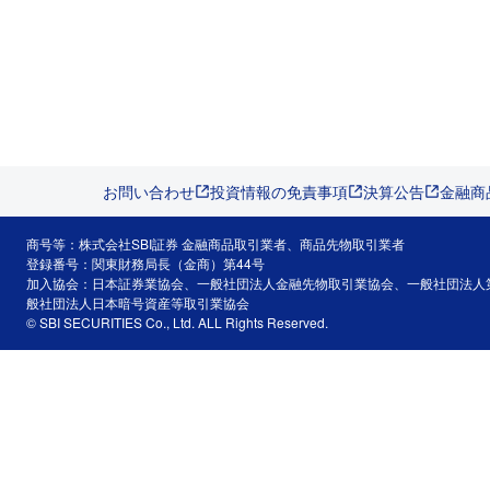
お問い合わせ
投資情報の免責事項
決算公告
金融商
商号等：株式会社SBI証券 金融商品取引業者、商品先物取引業者
登録番号：関東財務局長（金商）第44号
加入協会：日本証券業協会、一般社団法人金融先物取引業協会、一般社団法人
般社団法人日本暗号資産等取引業協会
© SBI SECURITIES Co., Ltd. ALL Rights Reserved.