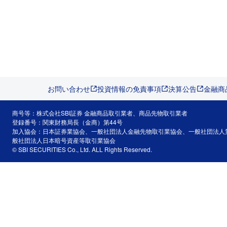
お問い合わせ
投資情報の免責事項
決算公告
金融商
商号等：株式会社SBI証券 金融商品取引業者、商品先物取引業者
登録番号：関東財務局長（金商）第44号
加入協会：日本証券業協会、一般社団法人金融先物取引業協会、一般社団法人
般社団法人日本暗号資産等取引業協会
© SBI SECURITIES Co., Ltd. ALL Rights Reserved.