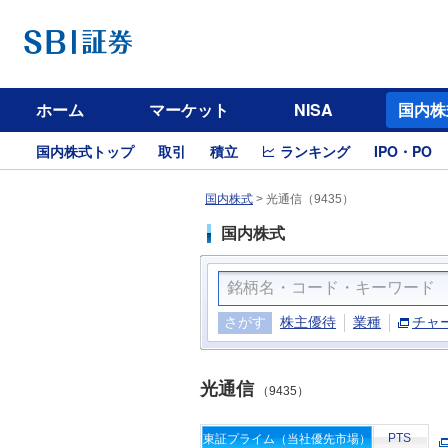
ホーム
マーケット
NISA
国内株
国内株式トップ
取引
積立
ランキング
IPO・PO
国内株式
>
光通信（9435）
国内株式
さがす
株主優待
業種
チャ
光通信
（9435）
PTS
東証プライム（当社優先市場）