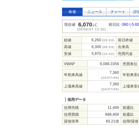
株価
ニュース
チャート
評
6,070
↓
現在値
前日比
-360
(
-5.6
C
(26/08/07 15:30)
始値
6,260
前日終値
(09:03)
高値
6,300
出来高
(09:03)
安値
5,970
売買代金
(10:42)
VWAP
6,088.3356
売買単位
7,360
年初来高値
年初来安
(26/07/06)
7,360
上場来高値
上場来安
(26/07/06)
信用データ
信用売残
11,400
前週比
信用買残
686,400
前週比
貸借倍率
60.21倍
信用/貸借