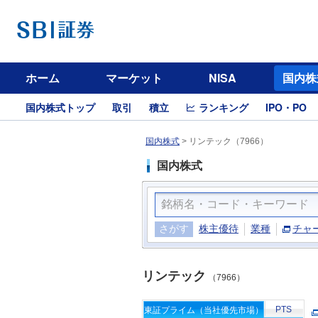
ホーム
マーケット
NISA
国内株
国内株式トップ
取引
積立
ランキング
IPO・PO
国内株式
>
リンテック（7966）
国内株式
さがす
株主優待
業種
チャ
リンテック
（7966）
PTS
東証プライム（当社優先市場）