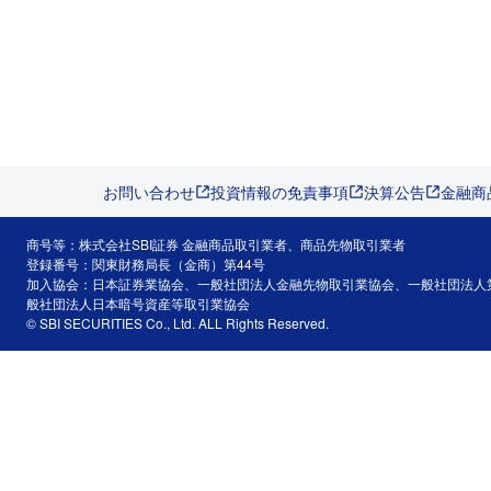
お問い合わせ
投資情報の免責事項
決算公告
金融商
商号等：株式会社SBI証券 金融商品取引業者、商品先物取引業者
登録番号：関東財務局長（金商）第44号
加入協会：日本証券業協会、一般社団法人金融先物取引業協会、一般社団法人
般社団法人日本暗号資産等取引業協会
© SBI SECURITIES Co., Ltd. ALL Rights Reserved.