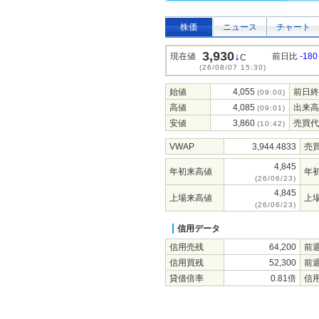
株価
ニュース
チャート
3,930
↓
現在値
前日比
-180
C
(26/08/07 15:30)
始値
4,055
前日終
(09:00)
高値
4,085
出来高
(09:01)
安値
3,860
売買代
(10:42)
VWAP
3,944.4833
売
4,845
年初来高値
年
(26/06/23)
4,845
上場来高値
上
(26/06/23)
信用データ
信用売残
64,200
前
信用買残
52,300
前
貸借倍率
0.81倍
信用