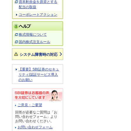
資本剰余金を原資とする
配当の取扱
コーポレートアクション
株式情報について
国内株式注文ルール
システム障害時の対応
【重要】SBI証券のセキュ
リティ/認証サービス導入
のお願い
ご意見・ご要望
回答が必要なご質問は「お
問い合わせフォーム」より
お問い合わせください。
お問い合わせフォーム