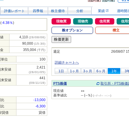
0.1
評価レポート
四季報
株主優待
分析
業績
適時開
現物買
現物売
信用買
信用
(
-4.38％
)
株オプション
積立
値
4,110
(26/08/06)
90,000
(15:30)
金
355,004
(千円)
週足
26/08/07 1
買単位
100
詳細チャートへ
2,421
初来安値
1日
1ヶ月
3ヶ月
6ヶ月
1年
3
(26/01/05)
441
場来安値
(09/11/19)
PTS株価
取引所・PTS株価
--
現在値
基準値比
-- (--％)
(--/--/-- --:--)
週比
-13,000
週比
-6,300
/貸借
貸借