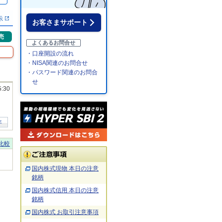
％
示
お客さまサポート
売
よくあるお問合せ
・口座開設の流れ
・NISA関連のお問合せ
・パスワード関連のお問合
せ
5:30
年
比較
国内株式現物 本日の注意
銘柄
国内株式信用 本日の注意
銘柄
国内株式 お取引注意事項