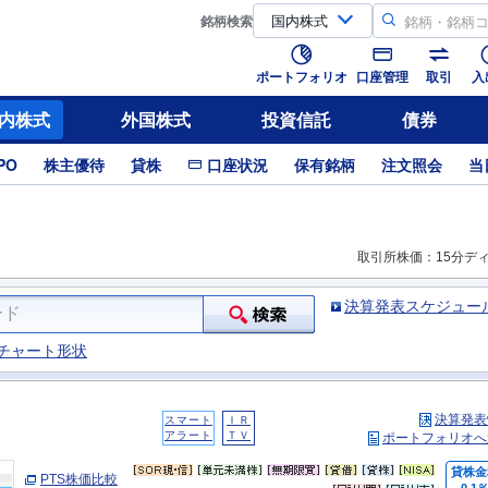
銘柄
検索
ポートフォリオ
口座管理
取引
入
内株式
外国株式
投資信託
債券
PO
株主優待
貸株
口座状況
保有銘柄
注文照会
当
取引所株価：15分デ
決算発表スケジュー
チャート形状
決算発表
スマート
ＩＲ
アラート
ＴＶ
ポートフォリオへ
貸株金
PTS株価比較