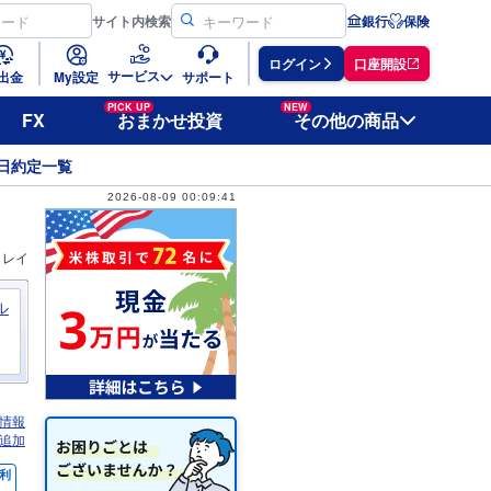
サイト
内検索
銀行
保険
ログイン
口座開設
サービス
出金
My設定
サポート
PICK UP
NEW
FX
おまかせ投資
その他の商品
日約定一覧
2026-08-09 00:09:41
ィレイ
ル
情報
追加
利