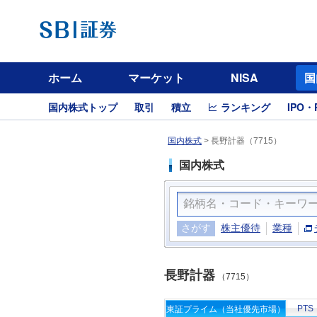
ホーム
マーケット
NISA
国
国内株式トップ
取引
積立
ランキング
IPO・
国内株式
>
長野計器（7715）
国内株式
さがす
株主優待
業種
長野計器
（7715）
PTS
東証プライム（当社優先市場）