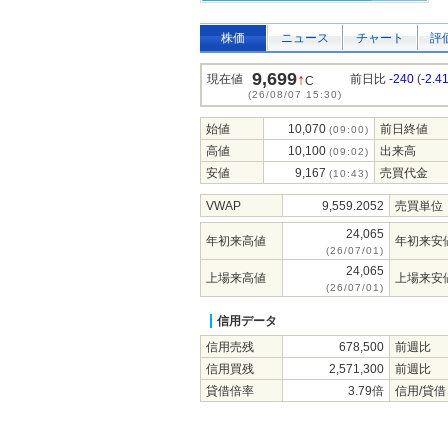
株価
ニュース
チャート
評
9,699
↑
現在値
前日比
-240
(
-2.4
C
(26/08/07 15:30)
始値
10,070
前日終値
(09:00)
高値
10,100
出来高
(09:02)
安値
9,167
売買代金
(10:43)
VWAP
9,559.2052
売買単位
24,065
年初来高値
年初来安
(26/07/01)
24,065
上場来高値
上場来安
(26/07/01)
信用データ
信用売残
678,500
前週比
信用買残
2,571,300
前週比
貸借倍率
3.79倍
信用/貸借