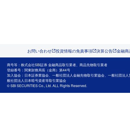
お問い合わせ
投資情報の免責事項
決算公告
金融商
商号等：株式会社SBI証券 金融商品取引業者、商品先物取引業者
登録番号：関東財務局長（金商）第44号
加入協会：日本証券業協会、一般社団法人金融先物取引業協会、一般社団法人
般社団法人日本暗号資産等取引業協会
© SBI SECURITIES Co., Ltd. ALL Rights Reserved.