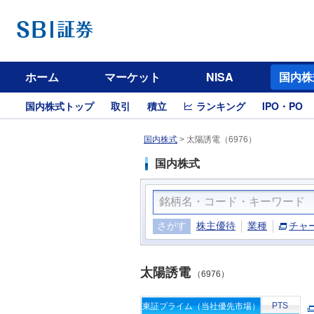
ホーム
マーケット
NISA
国内株
国内株式トップ
取引
積立
ランキング
IPO・PO
国内株式
>
太陽誘電（6976）
国内株式
さがす
株主優待
業種
チャ
太陽誘電
（6976）
PTS
東証プライム（当社優先市場）