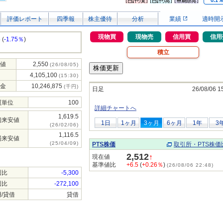
0.1
評価レポート
四季報
株主優待
分析
業績
適時開
現物買
現物売
信用買
信用
5
(
-1.75％
)
積立
値
2,550
(26/08/05)
4,105,100
(15:30)
金
10,246,875
(千円)
日足
26/08/06 1
買単位
100
詳細チャートへ
1,619.5
初来安値
1日
1ヶ月
3ヶ月
6ヶ月
1年
3
(26/02/06)
1,116.5
場来安値
(25/04/09)
PTS株価
取引所・PTS株価
2,512
↑
現在値
基準値比
+6.5
(
+0.26％
)
(26/08/06 22:48)
週比
-5,300
週比
-272,100
/貸借
貸借