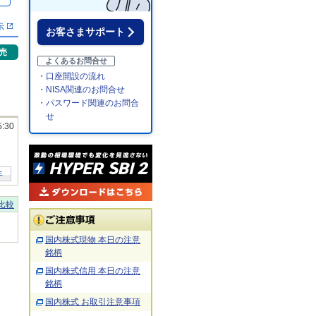
％
示
お客さまサポート
売
よくあるお問合せ
・口座開設の流れ
・NISA関連のお問合せ
・パスワード関連のお問合
せ
5:30
年
比較
国内株式現物 本日の注意
銘柄
国内株式信用 本日の注意
銘柄
国内株式 お取引注意事項