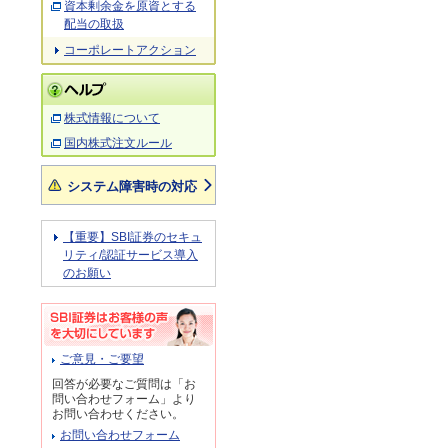
資本剰余金を原資とする
配当の取扱
コーポレートアクション
株式情報について
国内株式注文ルール
システム障害時の対応
【重要】SBI証券のセキュ
リティ/認証サービス導入
のお願い
ご意見・ご要望
回答が必要なご質問は「お
問い合わせフォーム」より
お問い合わせください。
お問い合わせフォーム