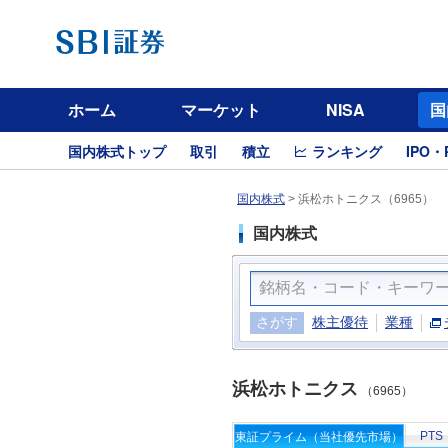
ホーム
マーケット
NISA
国
国内株式トップ
取引
積立
ランキング
IPO・
国内株式
>
浜松ホトニクス（6965）
国内株式
さがす
株主優待
業種
浜松ホトニクス
（6965）
PTS
東証プライム（当社優先市場）