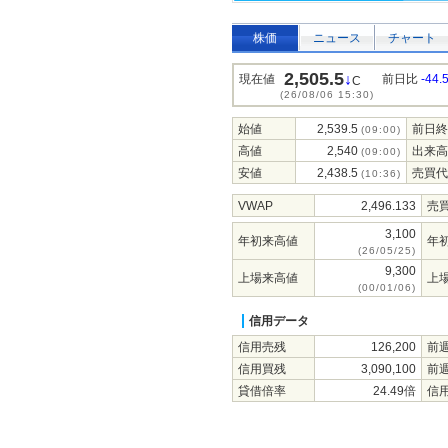
株価
ニュース
チャート
2,505.5
↓
現在値
前日比
-44.
C
(26/08/06 15:30)
始値
2,539.5
前日終
(09:00)
高値
2,540
出来高
(09:00)
安値
2,438.5
売買代
(10:36)
VWAP
2,496.133
売
3,100
年初来高値
年
(26/05/25)
9,300
上場来高値
上
(00/01/06)
信用データ
信用売残
126,200
前
信用買残
3,090,100
前
貸借倍率
24.49倍
信用