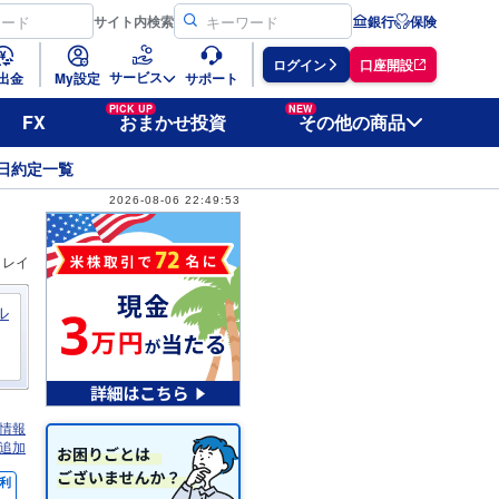
サイト
内検索
銀行
保険
ログイン
口座開設
サービス
出金
My設定
サポート
PICK UP
NEW
FX
おまかせ投資
その他の商品
日約定一覧
2026-08-06 22:49:53
ィレイ
ル
情報
追加
利