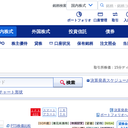
銘柄
検索
ポートフォリオ
口座管理
取引
入
内株式
外国株式
投資信託
債券
PO
株主優待
貸株
口座状況
保有銘柄
注文照会
当
取引所株価：15分デ
決算発表スケジュー
チャート形状
決算発表
スマート
ＩＲ
ＪＰＸ
400
アラート
ＴＶ
ポートフォリオへ
貸株金
PTS株価比較