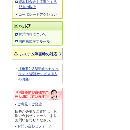
資本剰余金を原資とする
配当の取扱
コーポレートアクション
株式情報について
国内株式注文ルール
システム障害時の対応
【重要】SBI証券のセキュ
リティ/認証サービス導入
のお願い
ご意見・ご要望
回答が必要なご質問は「お
問い合わせフォーム」より
お問い合わせください。
お問い合わせフォーム