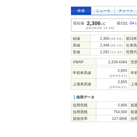
株価
ニュース
チャート
2,306
↓
現在値
前日比
-54
(
C
(26/08/06 15:30)
始値
2,360
前日終
(09:00)
高値
2,446
出来高
(09:15)
安値
2,282
売買代
(12:32)
VWAP
2,339.4384
売
2,855
年初来高値
年
(26/04/21)
2,855
上場来高値
上
(26/04/21)
信用データ
信用売残
5,900
前
信用買残
754,500
前
貸借倍率
127.88倍
信用