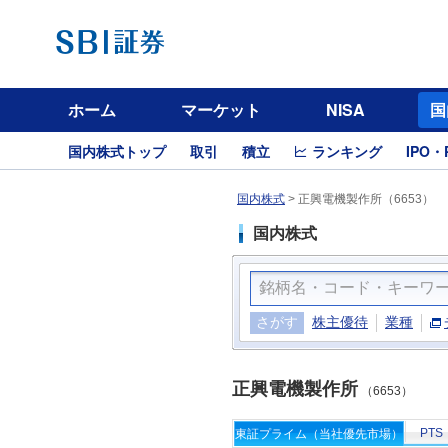
ホーム
マーケット
NISA
国
国内株式トップ
取引
積立
ランキング
IPO・
国内株式
>
正興電機製作所（6653）
国内株式
さがす
株主優待
業種
正興電機製作所
（6653）
PTS
東証プライム（当社優先市場）