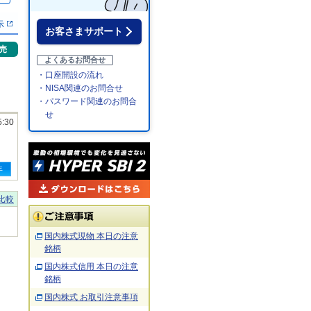
示
お客さまサポート
売
よくあるお問合せ
・口座開設の流れ
・NISA関連のお問合せ
・パスワード関連のお問合
せ
5:30
年
比較
国内株式現物 本日の注意
銘柄
国内株式信用 本日の注意
銘柄
国内株式 お取引注意事項