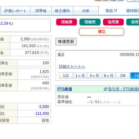
評価レポート
四季報
株主優待
分析
業績
適時開
現物買
現物売
信用買
信用
-2.29％
)
積立
値
2,360
(26/08/05)
161,500
(15:30)
金
377,819
(千円)
週足
26/08/06 1
買単位
100
詳細チャートへ
1,925
初来安値
1日
1ヶ月
3ヶ月
6ヶ月
1年
3
(26/07/29)
690
場来安値
(19/09/06)
PTS株価
取引所・PTS株価
--
現在値
基準値比
-- (--％)
(--/--/-- --:--)
週比
-5,500
週比
-111,400
/貸借
貸借