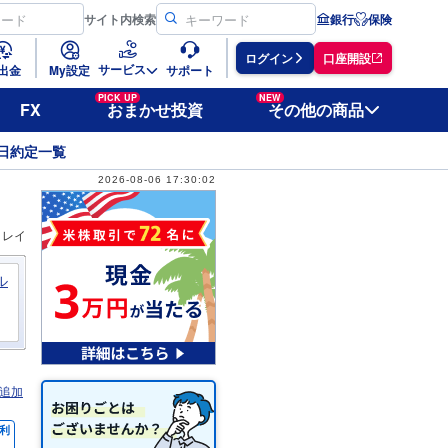
サイト
内検索
銀行
保険
ログイン
口座開設
サービス
出金
My設定
サポート
PICK UP
NEW
FX
おまかせ投資
その他の商品
日約定一覧
2026-08-06 17:30:02
ィレイ
ル
追加
利
％