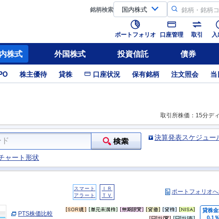
銘柄
検索
ポートフォリオ
口座管理
取引
入
内株式
外国株式
投資信託
債券
PO
株主優待
貸株
口座状況
保有銘柄
注文照会
当
取引所株価：15分デ
決算発表スケジュー
チャート形状
スマート
ＩＲ
ポートフォリオへ
アラート
ＴＶ
貸株金
PTS株価比較
0.1