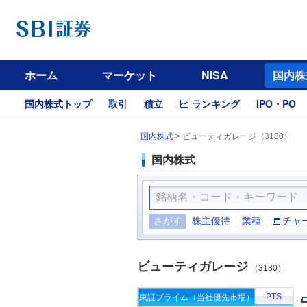
ホーム
マーケット
NISA
国内株
国内株式トップ
取引
積立
ランキング
IPO・PO
国内株式
>
ビューティガレージ（3180）
国内株式
さがす
株主優待
業種
チャ
ビューティガレージ
（3180）
PTS
東証プライム（当社優先市場）