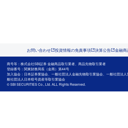
お問い合わせ
投資情報の免責事項
決算公告
金融商
商号等：株式会社SBI証券 金融商品取引業者、商品先物取引業者
登録番号：関東財務局長（金商）第44号
加入協会：日本証券業協会、一般社団法人金融先物取引業協会、一般社団法人
般社団法人日本暗号資産等取引業協会
© SBI SECURITIES Co., Ltd. ALL Rights Reserved.