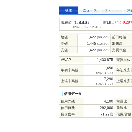
株価
ニュース
チャート
評
1,443
↓
現在値
前日比
+4
(
+0.28
(26/08/07 12:40)
始値
1,422
前日終値
(09:00)
高値
1,445
出来高
(12:30)
安値
1,422
売買代金
(09:00)
VWAP
1,433.875
売買単位
1,656
年初来高値
年初来安
(26/04/28)
7,290
上場来高値
上場来安
(15/04/22)
信用データ
信用売残
4,100
前週比
信用買残
292,000
前週比
貸借倍率
71.22倍
信用/貸借