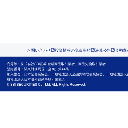
お問い合わせ
投資情報の免責事項
決算公告
金融商
商号等：株式会社SBI証券 金融商品取引業者、商品先物取引業者
登録番号：関東財務局長（金商）第44号
加入協会：日本証券業協会、一般社団法人金融先物取引業協会、一般社団法人
般社団法人日本暗号資産等取引業協会
© SBI SECURITIES Co., Ltd. ALL Rights Reserved.