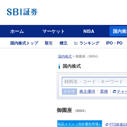
ホーム
マーケット
NISA
国内株
国内株式トップ
取引
積立
ランキング
IPO・PO
国内株式
>
御園座（9664）
国内株式
さがす
株主優待
業種
チャ
御園座
（9664）
名証メイン（当社優先市場）
PTS株価比