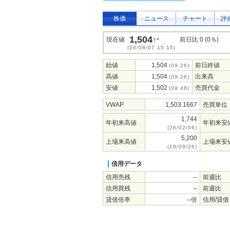
株価
ニュース
チャート
評
1,504
↑
現在値
前日比 0 (0％)
*
(26/08/07 15:15)
始値
1,504
前日終値
(09:26)
高値
1,504
出来高
(09:26)
安値
1,502
売買代金
(09:48)
VWAP
1,503.1667
売買単位
1,744
年初来高値
年初来安
(26/02/06)
5,200
上場来高値
上場来安
(18/09/26)
信用データ
信用売残
--
前週比
信用買残
--
前週比
貸借倍率
--倍
信用/貸借