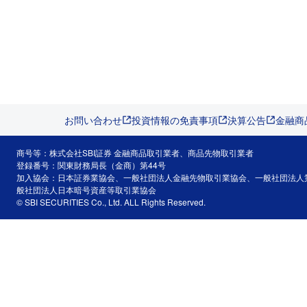
お問い合わせ
投資情報の免責事項
決算公告
金融商
商号等：株式会社SBI証券 金融商品取引業者、商品先物取引業者
登録番号：関東財務局長（金商）第44号
加入協会：日本証券業協会、一般社団法人金融先物取引業協会、一般社団法人
般社団法人日本暗号資産等取引業協会
© SBI SECURITIES Co., Ltd. ALL Rights Reserved.