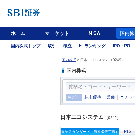
ホーム
マーケット
NISA
国内株
国内株式トップ
取引
積立
ランキング
IPO・PO
国内株式
>
日本エコシステム（9249）
国内株式
さがす
株主優待
業種
チャ
日本エコシステム
（9249）
PTS
東証スタンダード（当社優先市場）