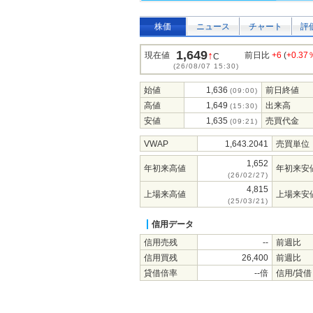
株価
ニュース
チャート
評
1,649
↑
現在値
前日比
+6
(
+0.37
C
(26/08/07 15:30)
始値
1,636
前日終値
(09:00)
高値
1,649
出来高
(15:30)
安値
1,635
売買代金
(09:21)
VWAP
1,643.2041
売買単位
1,652
年初来高値
年初来安
(26/02/27)
4,815
上場来高値
上場来安
(25/03/21)
信用データ
信用売残
--
前週比
信用買残
26,400
前週比
貸借倍率
--倍
信用/貸借