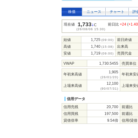
株価
ニュース
チャート
評
1,733
↓
現在値
前日比
+24
(
+1.4
C
(26/08/06 15:30)
始値
1,725
前日終値
(09:00)
高値
1,740
出来高
(15:08)
安値
1,719
売買代金
(09:00)
VWAP
1,730.5455
売買単位
1,905
年初来高値
年初来安
(26/01/20)
12,100
上場来高値
上場来安
(90/07/31)
信用データ
信用売残
20,700
前週比
信用買残
197,500
前週比
貸借倍率
9.54倍
信用/貸借