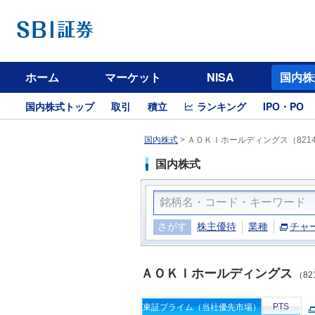
ホーム
マーケット
NISA
国内株
国内株式トップ
取引
積立
ランキング
IPO・PO
国内株式
>
ＡＯＫＩホールディングス（821
国内株式
さがす
株主優待
業種
チャ
ＡＯＫＩホールディングス
（82
PTS
東証プライム（当社優先市場）