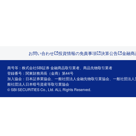
お問い合わせ
投資情報の免責事項
決算公告
金融商
商号等：株式会社SBI証券 金融商品取引業者、商品先物取引業者
登録番号：関東財務局長（金商）第44号
加入協会：日本証券業協会、一般社団法人金融先物取引業協会、一般社団法人
般社団法人日本暗号資産等取引業協会
© SBI SECURITIES Co., Ltd. ALL Rights Reserved.