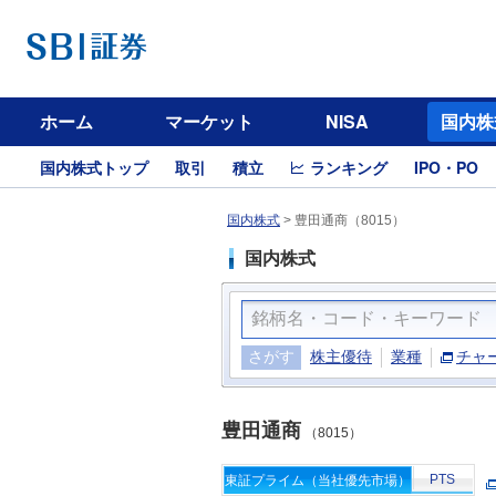
ホーム
マーケット
NISA
国内株
国内株式トップ
取引
積立
ランキング
IPO・PO
国内株式
>
豊田通商（8015）
国内株式
さがす
株主優待
業種
チャ
豊田通商
（8015）
PTS
東証プライム（当社優先市場）