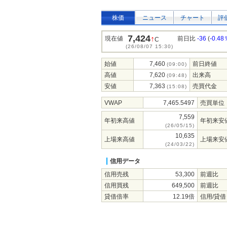
株価
ニュース
チャート
評
7,424
↑
現在値
前日比
-36
(
-0.48
C
(26/08/07 15:30)
始値
7,460
前日終値
(09:00)
高値
7,620
出来高
(09:48)
安値
7,363
売買代金
(15:08)
VWAP
7,465.5497
売買単位
7,559
年初来高値
年初来安
(26/05/15)
10,635
上場来高値
上場来安
(24/03/22)
信用データ
信用売残
53,300
前週比
信用買残
649,500
前週比
貸借倍率
12.19倍
信用/貸借