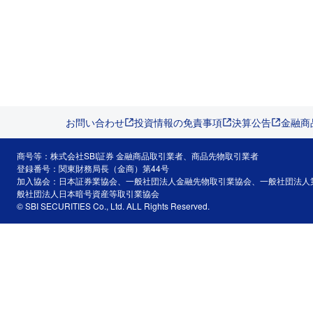
お問い合わせ
投資情報の免責事項
決算公告
金融商
商号等：株式会社SBI証券 金融商品取引業者、商品先物取引業者
登録番号：関東財務局長（金商）第44号
加入協会：日本証券業協会、一般社団法人金融先物取引業協会、一般社団法人
般社団法人日本暗号資産等取引業協会
© SBI SECURITIES Co., Ltd. ALL Rights Reserved.