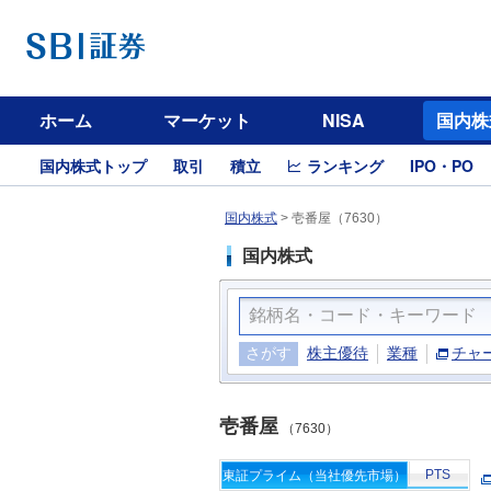
ホーム
マーケット
NISA
国内株
国内株式トップ
取引
積立
ランキング
IPO・PO
国内株式
>
壱番屋（7630）
国内株式
さがす
株主優待
業種
チャ
壱番屋
（7630）
PTS
東証プライム（当社優先市場）