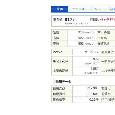
株価
ニュース
チャート
評
917
↓
現在値
前日比
+7
(
+0.77
C
(26/08/07 15:30)
始値
910
前日終値
(09:00)
高値
922
出来高
(10:20)
安値
906
売買代金
(09:00)
VWAP
915.9177
売買単位
972
年初来高値
年初来安
(26/07/30)
7,550
上場来高値
上場来安
(16/03/31)
信用データ
信用売残
717,900
前週比
信用買残
133,500
前週比
貸借倍率
0.19倍
信用/貸借