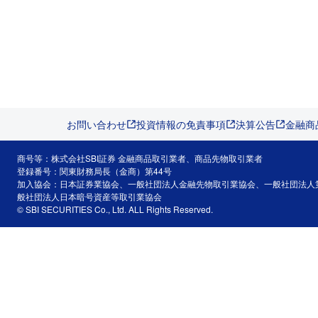
お問い合わせ
投資情報の免責事項
決算公告
金融商
商号等：株式会社SBI証券 金融商品取引業者、商品先物取引業者
登録番号：関東財務局長（金商）第44号
加入協会：日本証券業協会、一般社団法人金融先物取引業協会、一般社団法人
般社団法人日本暗号資産等取引業協会
© SBI SECURITIES Co., Ltd. ALL Rights Reserved.