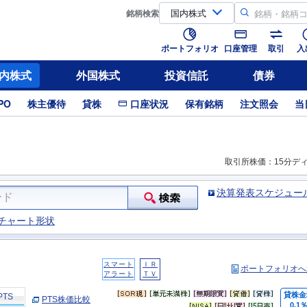
銘柄
検索
ポートフォリオ
口座管理
取引
入
内株式
外国株式
投資信託
債券
PO
株主優待
貸株
口座状況
保有銘柄
注文照会
当
取引所株価：15分デ
決算発表スケジュー
チャート形状
スマート
ＩＲ
ポートフォリオへ
アラート
ＴＶ
貸株金
PTS
PTS株価比較
0.1