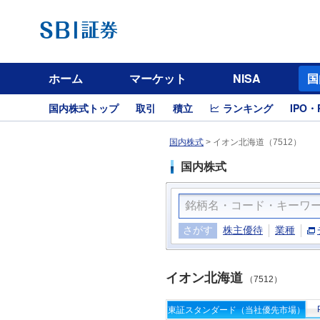
ホーム
マーケット
NISA
国
国内株式トップ
取引
積立
ランキング
IPO・
国内株式
>
イオン北海道（7512）
国内株式
さがす
株主優待
業種
イオン北海道
（7512）
東証スタンダード（当社優先市場）