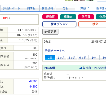
評価レポート
四季報
株主優待
分析
業績
適時開
現物買
現物売
信用買
信用
+1.10％
)
株オプション
積立
値
817
(26/08/06)
182,700
(15:30)
金
151,022
(千円)
5分足
26/08/07 1
買単位
100
詳細チャートへ
809
初来安値
1日
1ヶ月
3ヶ月
6ヶ月
1年
3
(26/06/03)
204
場来安値
(08/03/10)
PTS株価
取引所・PTS株価
--
現在値
基準値比
-- (--％)
(--/--/-- --:--)
週比
-8,500
週比
-9,300
/貸借
貸借