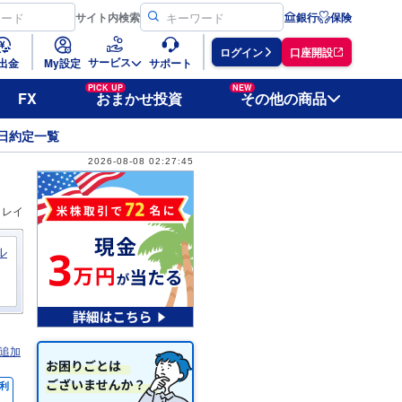
サイト
内検索
銀行
保険
ログイン
口座開設
サービス
出金
My設定
サポート
PICK UP
NEW
FX
おまかせ投資
その他の商品
日約定一覧
2026-08-08 02:27:45
ィレイ
ル
追加
利
％