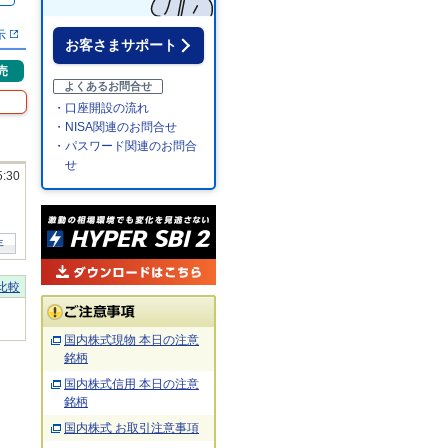
示
お客さまサポート
売
よくあるお問合せ
・口座開設の流れ
・NISA関連のお問合せ
・パスワード関連のお問合
せ
5:30
年
比較
国内株式現物 本日の注意
銘柄
国内株式信用 本日の注意
銘柄
国内株式 お取引注意事項