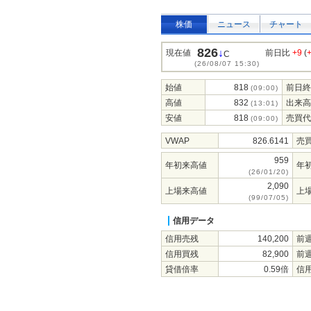
株価
ニュース
チャート
826
↓
現在値
前日比
+9
(
C
(26/08/07 15:30)
始値
818
前日終
(09:00)
高値
832
出来高
(13:01)
安値
818
売買代
(09:00)
VWAP
826.6141
売
959
年初来高値
年
(26/01/20)
2,090
上場来高値
上
(99/07/05)
信用データ
信用売残
140,200
前
信用買残
82,900
前
貸借倍率
0.59倍
信用