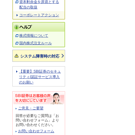
資本剰余金を原資とする
配当の取扱
コーポレートアクション
株式情報について
国内株式注文ルール
システム障害時の対応
【重要】SBI証券のセキュ
リティ/認証サービス導入
のお願い
ご意見・ご要望
回答が必要なご質問は「お
問い合わせフォーム」より
お問い合わせください。
お問い合わせフォーム