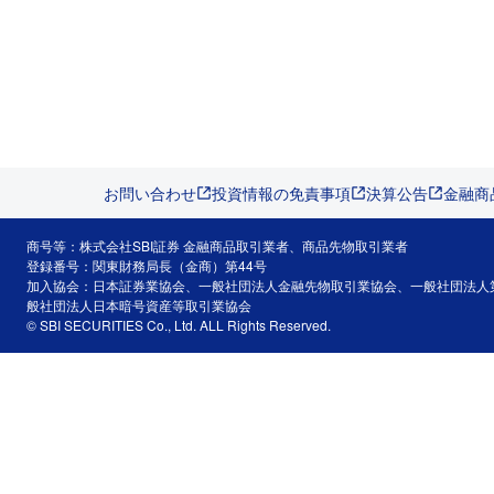
お問い合わせ
投資情報の免責事項
決算公告
金融商
商号等：株式会社SBI証券 金融商品取引業者、商品先物取引業者
登録番号：関東財務局長（金商）第44号
加入協会：日本証券業協会、一般社団法人金融先物取引業協会、一般社団法人
般社団法人日本暗号資産等取引業協会
© SBI SECURITIES Co., Ltd. ALL Rights Reserved.