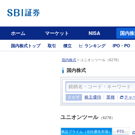
ホーム
マーケット
NISA
国内株
国内株式トップ
取引
積立
ランキング
IPO・PO
国内株式
>
ユニオンツール（6278）
国内株式
さがす
株主優待
業種
チャ
ユニオンツール
（6278）
PTS
東証プライム（当社優先市場）