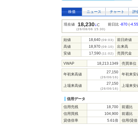
株価
ニュース
チャート
評
18,230
↓
現在値
前日比
-870
(
-4.5
C
(26/08/06 15:30)
始値
18,640
前日終値
(09:03)
高値
18,970
出来高
(09:10)
安値
17,590
売買代金
(11:02)
VWAP
18,213.1349
売買単位
27,150
年初来高値
年初来安
(26/06/16)
27,150
上場来高値
上場来安
(26/06/16)
信用データ
信用売残
18,700
前週比
信用買残
104,900
前週比
貸借倍率
5.61倍
信用/貸借