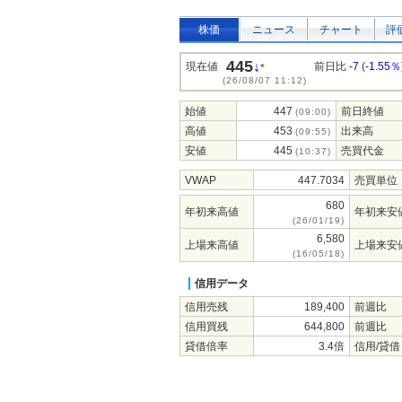
株価
ニュース
チャート
評
445
↓
現在値
前日比
-7
(
-1.55％
*
(26/08/07 11:12)
始値
447
前日終値
(09:00)
高値
453
出来高
(09:55)
安値
445
売買代金
(10:37)
VWAP
447.7034
売買単位
680
年初来高値
年初来安
(26/01/19)
6,580
上場来高値
上場来安
(16/05/18)
信用データ
信用売残
189,400
前週比
信用買残
644,800
前週比
貸借倍率
3.4倍
信用/貸借