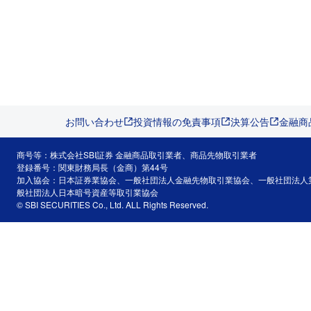
お問い合わせ
投資情報の免責事項
決算公告
金融商
商号等：株式会社SBI証券 金融商品取引業者、商品先物取引業者
登録番号：関東財務局長（金商）第44号
加入協会：日本証券業協会、一般社団法人金融先物取引業協会、一般社団法人
般社団法人日本暗号資産等取引業協会
© SBI SECURITIES Co., Ltd. ALL Rights Reserved.