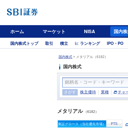
ホーム
マーケット
NISA
国内株
国内株式トップ
取引
積立
ランキング
IPO・PO
国内株式
>
メタリアル（6182）
国内株式
さがす
株主優待
業種
チャ
メタリアル
（6182）
PTS
東証グロース（当社優先市場）