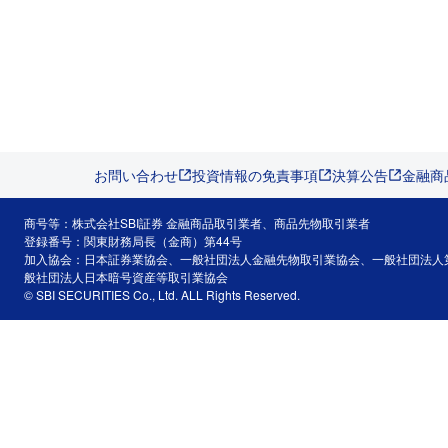
お問い合わせ
投資情報の免責事項
決算公告
金融商
商号等：株式会社SBI証券 金融商品取引業者、商品先物取引業者
登録番号：関東財務局長（金商）第44号
加入協会：日本証券業協会、一般社団法人金融先物取引業協会、一般社団法人
般社団法人日本暗号資産等取引業協会
© SBI SECURITIES Co., Ltd. ALL Rights Reserved.