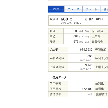
株価
ニュース
チャート
評
680
↓
現在値
前日比 0 (0％)
C
(26/08/07 15:30)
始値
680
前日終値
(09:00)
高値
682
出来高
(13:54)
安値
675
売買代金
(09:21)
VWAP
679.7939
売買単位
695
年初来高値
年初来安
(26/03/06)
3,140
上場来高値
上場来安
(18/09/26)
信用データ
信用売残
--
前週比
信用買残
472,400
前週比
貸借倍率
--倍
信用/貸借