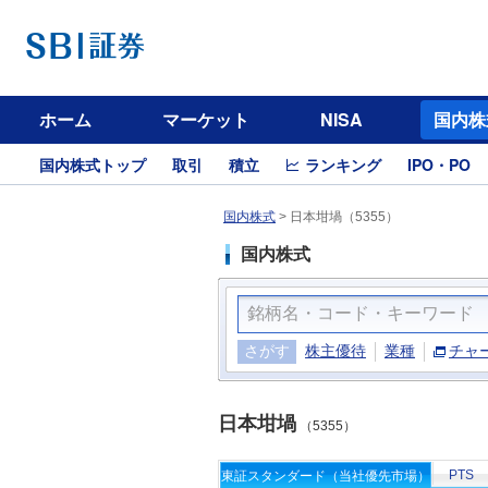
ホーム
マーケット
NISA
国内株
国内株式トップ
取引
積立
ランキング
IPO・PO
国内株式
>
日本坩堝（5355）
国内株式
さがす
株主優待
業種
チャ
日本坩堝
（5355）
PTS
東証スタンダード（当社優先市場）