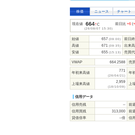
株価
ニュース
チャート
664
↑
現在値
前日比
+6
(
C
(26/08/07 15:30)
始値
657
前日終
(09:00)
高値
671
出来高
(09:35)
安値
655
売買代
(15:13)
VWAP
664.2588
売
771
年初来高値
年
(26/04/21)
2,959
上場来高値
上
(18/10/09)
信用データ
信用売残
--
前
信用買残
313,000
前
貸借倍率
--倍
信用