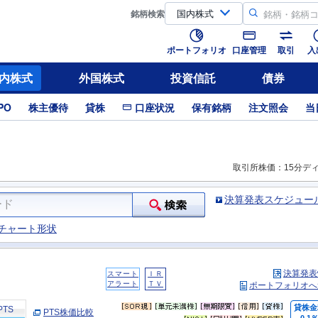
銘柄
検索
ポートフォリオ
口座管理
取引
入
内株式
外国株式
投資信託
債券
PO
株主優待
貸株
口座状況
保有銘柄
注文照会
当
取引所株価：15分デ
決算発表スケジュー
チャート形状
決算発表
スマート
ＩＲ
アラート
ＴＶ
ポートフォリオへ
貸株金
PTS
PTS株価比較