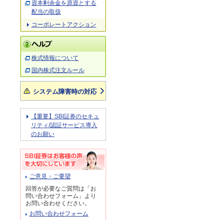
資本剰余金を原資とする
配当の取扱
コーポレートアクション
株式情報について
国内株式注文ルール
システム障害時の対応
【重要】SBI証券のセキュ
リティ/認証サービス導入
のお願い
ご意見・ご要望
回答が必要なご質問は「お
問い合わせフォーム」より
お問い合わせください。
お問い合わせフォーム