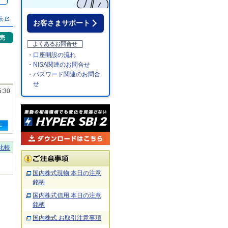
％
示
お客さまサポート
売
よくあるお問合せ
・口座開設の流れ
・NISA関連のお問合せ
・パスワード関連のお問合
せ
5:30
年
比較
国内株式現物 本日の注意
銘柄
国内株式信用 本日の注意
銘柄
国内株式 お取引注意事項