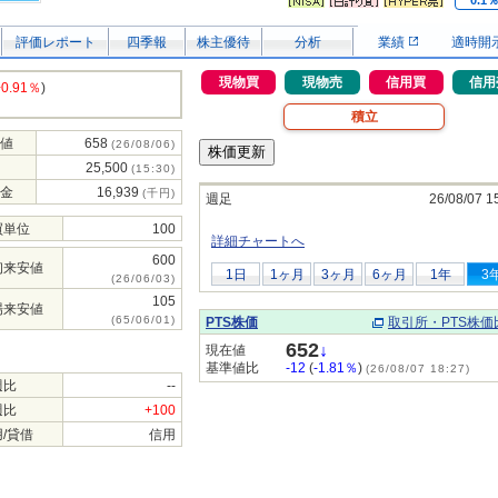
0.1
評価レポート
四季報
株主優待
分析
業績
適時開
現物買
現物売
信用買
信用
+0.91％
)
積立
値
658
(26/08/06)
25,500
(15:30)
金
16,939
(千円)
週足
26/08/07 1
買単位
100
詳細チャートへ
600
初来安値
1日
1ヶ月
3ヶ月
6ヶ月
1年
3
(26/06/03)
105
場来安値
(65/06/01)
PTS株価
取引所・PTS株価
652
↓
現在値
基準値比
-12
(
-1.81％
)
(26/08/07 18:27)
週比
--
週比
+100
/貸借
信用