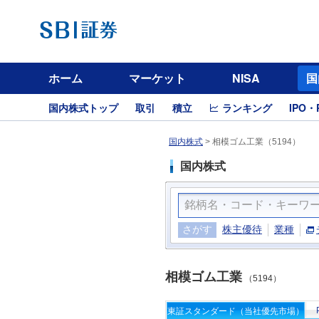
ホーム
マーケット
NISA
国
国内株式トップ
取引
積立
ランキング
IPO・
国内株式
>
相模ゴム工業（5194）
国内株式
さがす
株主優待
業種
相模ゴム工業
（5194）
東証スタンダード（当社優先市場）