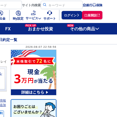
サイト
内検索
銀行
保険
ログイン
口座開設
サービス
出金
My設定
サポート
PICK UP
NEW
FX
おまかせ投資
その他の商品
日約定一覧
2026-08-07 22:58:56
ィレイ
ル
情報
追加
利