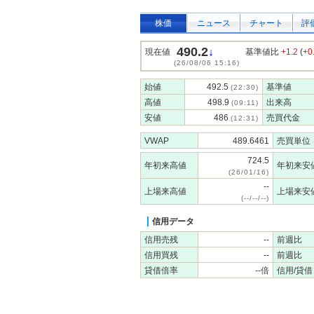
株価
ニュース
チャート
評
490.2
↓
現在値
基準値比
+1.2
(
+0
(26/08/06 15:16)
始値
492.5
基準値
(22:30)
高値
498.9
出来高
(09:11)
安値
486
売買代金
(12:31)
VWAP
489.6461
売買単位
724.5
年初来高値
年初来安
(26/01/16)
--
上場来高値
上場来安
(--/--/--)
信用データ
信用売残
--
前週比
信用買残
--
前週比
貸借倍率
--倍
信用/貸借