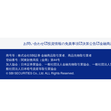
お問い合わせ
投資情報の免責事項
決算公告
金融商
商号等：株式会社SBI証券 金融商品取引業者、商品先物取引業者
登録番号：関東財務局長（金商）第44号
加入協会：日本証券業協会、一般社団法人金融先物取引業協会、一般社団法人
般社団法人日本暗号資産等取引業協会
© SBI SECURITIES Co., Ltd. ALL Rights Reserved.