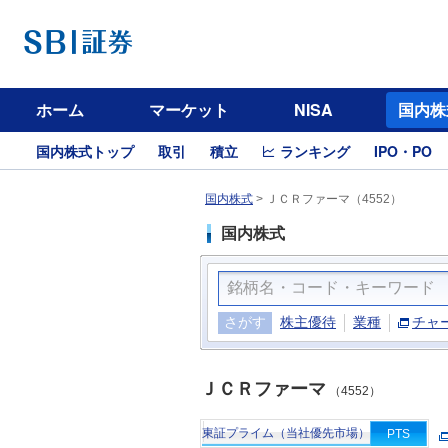
ホーム
マーケット
NISA
国内株
国内株式トップ
取引
積立
ランキング
IPO・PO
国内株式
>
ＪＣＲファーマ（4552）
国内株式
さがす
株主優待
業種
チャ
ＪＣＲファーマ
（4552）
東証プライム（当社優先市場）
PTS