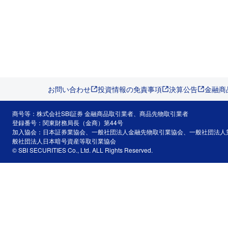
お問い合わせ
投資情報の免責事項
決算公告
金融商
商号等：株式会社SBI証券 金融商品取引業者、商品先物取引業者
登録番号：関東財務局長（金商）第44号
加入協会：日本証券業協会、一般社団法人金融先物取引業協会、一般社団法人
般社団法人日本暗号資産等取引業協会
© SBI SECURITIES Co., Ltd. ALL Rights Reserved.