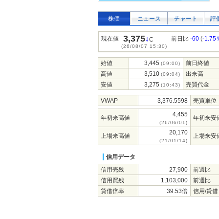
株価
ニュース
チャート
評
3,375
↓
現在値
前日比
-60
(
-1.75
C
(26/08/07 15:30)
始値
3,445
前日終値
(09:00)
高値
3,510
出来高
(09:04)
安値
3,275
売買代金
(10:43)
VWAP
3,376.5598
売買単位
4,455
年初来高値
年初来安
(26/06/01)
20,170
上場来高値
上場来安
(21/01/14)
信用データ
信用売残
27,900
前週比
信用買残
1,103,000
前週比
貸借倍率
39.53倍
信用/貸借