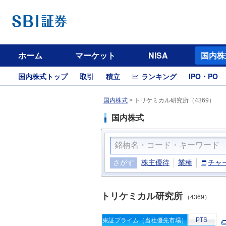
ホーム
マーケット
NISA
国内株
国内株式トップ
取引
積立
ランキング
IPO・PO
国内株式
>
トリケミカル研究所（4369）
国内株式
さがす
株主優待
業種
チャ
トリケミカル研究所
（4369）
PTS
東証プライム（当社優先市場）