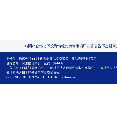
お問い合わせ
投資情報の免責事項
決算公告
金融商
商号等：株式会社SBI証券 金融商品取引業者、商品先物取引業者
登録番号：関東財務局長（金商）第44号
加入協会：日本証券業協会、一般社団法人金融先物取引業協会、一般社団法人
般社団法人日本暗号資産等取引業協会
© SBI SECURITIES Co., Ltd. ALL Rights Reserved.