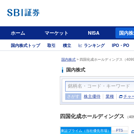
ホーム
マーケット
NISA
国内株
国内株式トップ
取引
積立
ランキング
IPO・PO
国内株式
>
四国化成ホールディングス（409
国内株式
さがす
株主優待
業種
チャ
四国化成ホールディングス
（40
PTS
東証プライム（当社優先市場）