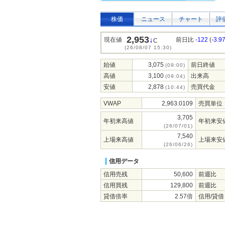
株価
ニュース
チャート
評
2,953
↓
現在値
前日比
-122
(
-3.9
C
(26/08/07 15:30)
始値
3,075
前日終値
(09:00)
高値
3,100
出来高
(09:04)
安値
2,878
売買代金
(10:44)
VWAP
2,963.0109
売買単位
3,705
年初来高値
年初来安
(26/07/01)
7,540
上場来高値
上場来安
(26/06/26)
信用データ
信用売残
50,600
前週比
信用買残
129,800
前週比
貸借倍率
2.57倍
信用/貸借