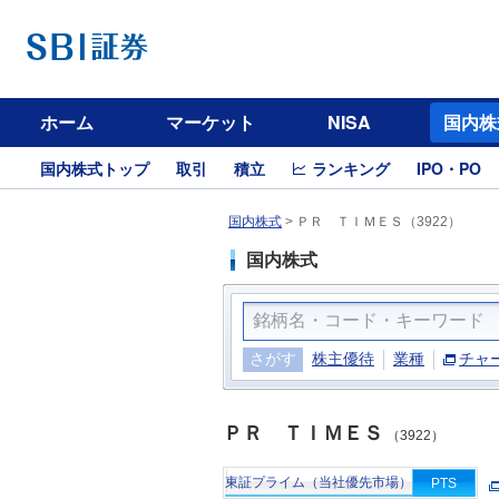
ホーム
マーケット
NISA
国内株
国内株式トップ
取引
積立
ランキング
IPO・PO
国内株式
>
ＰＲ ＴＩＭＥＳ（3922）
国内株式
さがす
株主優待
業種
チャ
ＰＲ ＴＩＭＥＳ
（3922）
東証プライム（当社優先市場）
PTS