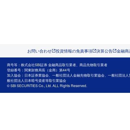
お問い合わせ
投資情報の免責事項
決算公告
金融商
商号等：株式会社SBI証券 金融商品取引業者、商品先物取引業者
登録番号：関東財務局長（金商）第44号
加入協会：日本証券業協会、一般社団法人金融先物取引業協会、一般社団法人
般社団法人日本暗号資産等取引業協会
© SBI SECURITIES Co., Ltd. ALL Rights Reserved.