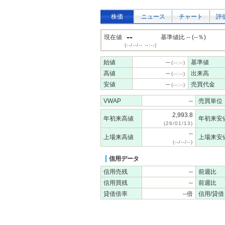
株価
ニュース
チャート
評
--
現在値
基準値比 -- (--％)
(--/--/-- --:--)
始値
--
基準値
(--:--)
高値
--
出来高
(--:--)
安値
--
売買代金
(--:--)
VWAP
--
売買単位
2,993.8
年初来高値
年初来安
(26/01/13)
--
上場来高値
上場来安
(--/--/--)
信用データ
信用売残
--
前週比
信用買残
--
前週比
貸借倍率
--倍
信用/貸借