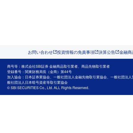
お問い合わせ
投資情報の免責事項
決算公告
金融商
商号等：株式会社SBI証券 金融商品取引業者、商品先物取引業者
登録番号：関東財務局長（金商）第44号
加入協会：日本証券業協会、一般社団法人金融先物取引業協会、一般社団法人
般社団法人日本暗号資産等取引業協会
© SBI SECURITIES Co., Ltd. ALL Rights Reserved.