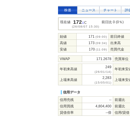
株価
ニュース
チャート
評
172
↓
現在値
前日比 0 (0％)
C
(26/08/07 15:30)
始値
171
前日終値
(09:00)
高値
173
出来高
(09:34)
安値
170
売買代金
(11:09)
VWAP
171.2678
売買単位
249
年初来高値
年初来安
(26/01/14)
2,283
上場来高値
上場来安
(15/05/01)
信用データ
信用売残
--
前週比
信用買残
4,804,400
前週比
貸借倍率
--倍
信用/貸借