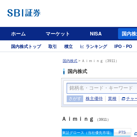
ホーム
マーケット
NISA
国内株
国内株式トップ
取引
積立
ランキング
IPO・PO
国内株式
>
Ａｉｍｉｎｇ（3911）
国内株式
さがす
株主優待
業種
チャ
Ａｉｍｉｎｇ
（3911）
PTS
東証グロース（当社優先市場）