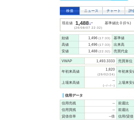
株価
ニュース
チャート
評
1,488
↓
現在値
基準値比 0 (0％)
*
(26/08/07 22:32)
始値
1,496
基準値
(17:33)
高値
1,496
出来高
(17:33)
安値
1,488
売買代金
(22:32)
VWAP
1,493.3333
売買単位
1,820
年初来高値
年初来安
(26/02/24)
--
上場来高値
上場来安
(--/--/--)
信用データ
信用売残
--
前週比
信用買残
--
前週比
貸借倍率
--倍
信用/貸借