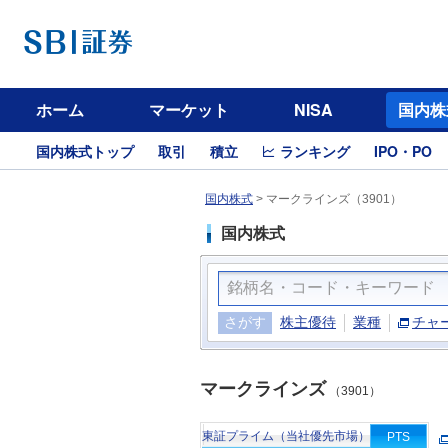
ホーム
マーケット
NISA
国内株
国内株式トップ
取引
積立
ランキング
IPO・PO
国内株式
>
マークラインズ（3901）
国内株式
さがす
株主優待
業種
チャ
マークラインズ
（3901）
東証プライム（当社優先市場）
PTS