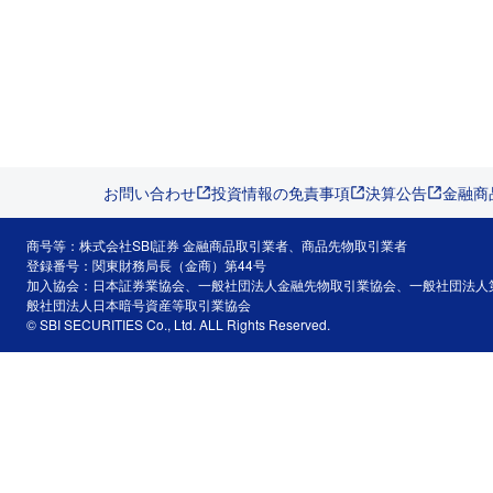
お問い合わせ
投資情報の免責事項
決算公告
金融商
商号等：株式会社SBI証券 金融商品取引業者、商品先物取引業者
登録番号：関東財務局長（金商）第44号
加入協会：日本証券業協会、一般社団法人金融先物取引業協会、一般社団法人
般社団法人日本暗号資産等取引業協会
© SBI SECURITIES Co., Ltd. ALL Rights Reserved.