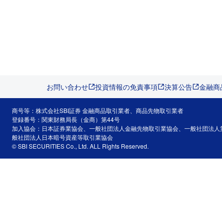
お問い合わせ
投資情報の免責事項
決算公告
金融商
商号等：株式会社SBI証券 金融商品取引業者、商品先物取引業者
登録番号：関東財務局長（金商）第44号
加入協会：日本証券業協会、一般社団法人金融先物取引業協会、一般社団法人
般社団法人日本暗号資産等取引業協会
© SBI SECURITIES Co., Ltd. ALL Rights Reserved.