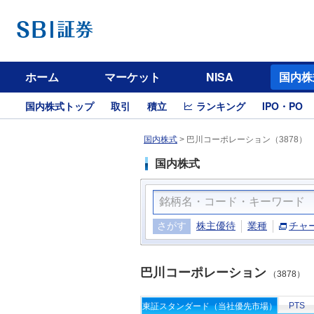
ホーム
マーケット
NISA
国内株
国内株式トップ
取引
積立
ランキング
IPO・PO
国内株式
>
巴川コーポレーション（3878）
国内株式
さがす
株主優待
業種
チャ
巴川コーポレーション
（3878）
PTS
東証スタンダード（当社優先市場）