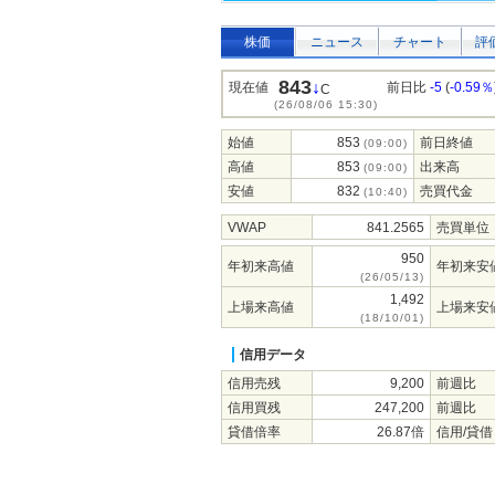
株価
ニュース
チャート
評
843
↓
現在値
前日比
-5
(
-0.59％
C
(26/08/06 15:30)
始値
853
前日終値
(09:00)
高値
853
出来高
(09:00)
安値
832
売買代金
(10:40)
VWAP
841.2565
売買単位
950
年初来高値
年初来安
(26/05/13)
1,492
上場来高値
上場来安
(18/10/01)
信用データ
信用売残
9,200
前週比
信用買残
247,200
前週比
貸借倍率
26.87倍
信用/貸借