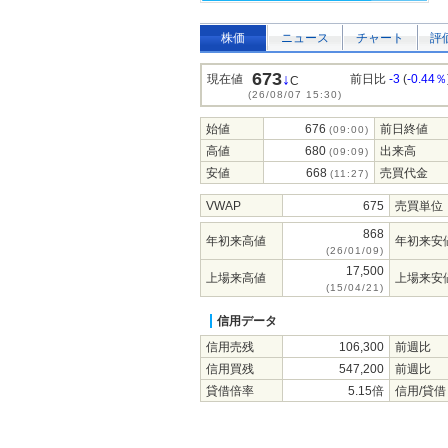
株価
ニュース
チャート
評
673
↓
現在値
前日比
-3
(
-0.44％
C
(26/08/07 15:30)
始値
676
前日終値
(09:00)
高値
680
出来高
(09:09)
安値
668
売買代金
(11:27)
VWAP
675
売買単位
868
年初来高値
年初来安
(26/01/09)
17,500
上場来高値
上場来安
(15/04/21)
信用データ
信用売残
106,300
前週比
信用買残
547,200
前週比
貸借倍率
5.15倍
信用/貸借