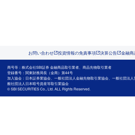
お問い合わせ
投資情報の免責事項
決算公告
金融商
商号等：株式会社SBI証券 金融商品取引業者、商品先物取引業者
登録番号：関東財務局長（金商）第44号
加入協会：日本証券業協会、一般社団法人金融先物取引業協会、一般社団法人
般社団法人日本暗号資産等取引業協会
© SBI SECURITIES Co., Ltd. ALL Rights Reserved.