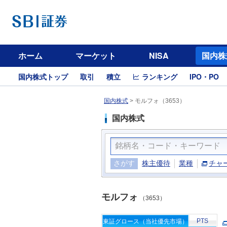
ホーム
マーケット
NISA
国内株
国内株式トップ
取引
積立
ランキング
IPO・PO
国内株式
>
モルフォ（3653）
国内株式
さがす
株主優待
業種
チャ
モルフォ
（3653）
PTS
東証グロース（当社優先市場）