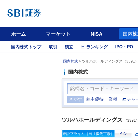
ホーム
マーケット
NISA
国内株
国内株式トップ
取引
積立
ランキング
IPO・PO
国内株式
>
ツルハホールディングス（3391
国内株式
さがす
株主優待
業種
チャ
ツルハホールディングス
（3391
PTS
東証プライム（当社優先市場）