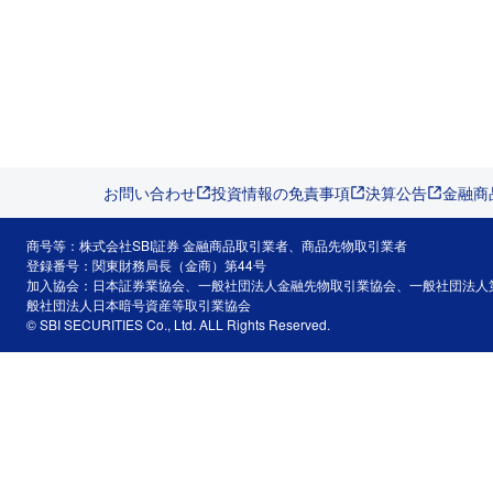
お問い合わせ
投資情報の免責事項
決算公告
金融商
商号等：株式会社SBI証券 金融商品取引業者、商品先物取引業者
登録番号：関東財務局長（金商）第44号
加入協会：日本証券業協会、一般社団法人金融先物取引業協会、一般社団法人
般社団法人日本暗号資産等取引業協会
© SBI SECURITIES Co., Ltd. ALL Rights Reserved.