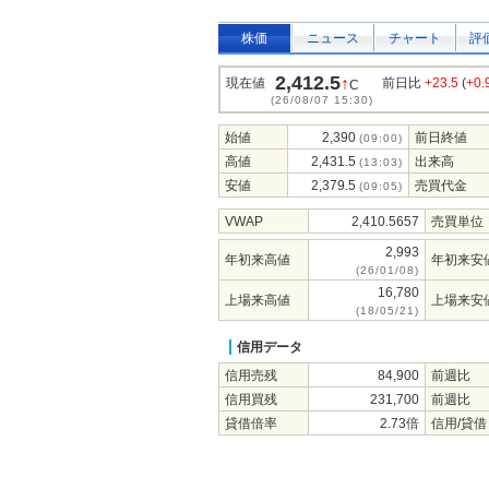
株価
ニュース
チャート
評
2,412.5
↑
現在値
前日比
+23.5
(
+0
C
(26/08/07 15:30)
始値
2,390
前日終値
(09:00)
高値
2,431.5
出来高
(13:03)
安値
2,379.5
売買代金
(09:05)
VWAP
2,410.5657
売買単位
2,993
年初来高値
年初来安
(26/01/08)
16,780
上場来高値
上場来安
(18/05/21)
信用データ
信用売残
84,900
前週比
信用買残
231,700
前週比
貸借倍率
2.73倍
信用/貸借