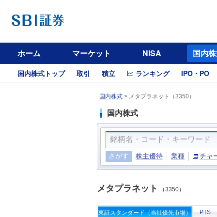
ホーム
マーケット
NISA
国内株
国内株式トップ
取引
積立
ランキング
IPO・PO
国内株式
>
メタプラネット（3350）
国内株式
さがす
株主優待
業種
チャ
メタプラネット
（3350）
PTS
東証スタンダード（当社優先市場）