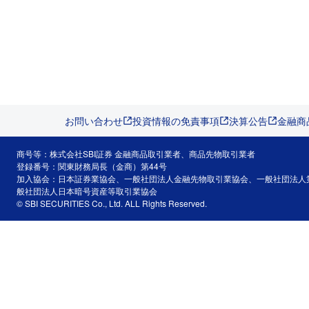
お問い合わせ
投資情報の免責事項
決算公告
金融商
商号等：株式会社SBI証券 金融商品取引業者、商品先物取引業者
登録番号：関東財務局長（金商）第44号
加入協会：日本証券業協会、一般社団法人金融先物取引業協会、一般社団法人
般社団法人日本暗号資産等取引業協会
© SBI SECURITIES Co., Ltd. ALL Rights Reserved.