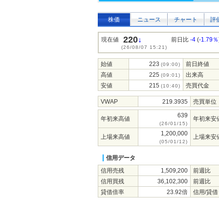
株価
ニュース
チャート
評
220
↓
現在値
前日比
-4
(
-1.79％
(26/08/07 15:21)
始値
223
前日終値
(09:00)
高値
225
出来高
(09:01)
安値
215
売買代金
(10:40)
VWAP
219.3935
売買単位
639
年初来高値
年初来安
(26/01/15)
1,200,000
上場来高値
上場来安
(05/01/12)
信用データ
信用売残
1,509,200
前週比
信用買残
36,102,300
前週比
貸借倍率
23.92倍
信用/貸借