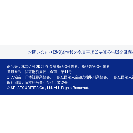
お問い合わせ
投資情報の免責事項
決算公告
金融商
商号等：株式会社SBI証券 金融商品取引業者、商品先物取引業者
登録番号：関東財務局長（金商）第44号
加入協会：日本証券業協会、一般社団法人金融先物取引業協会、一般社団法人
般社団法人日本暗号資産等取引業協会
© SBI SECURITIES Co., Ltd. ALL Rights Reserved.