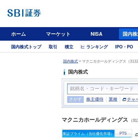
ホーム
マーケット
NISA
国内株
国内株式トップ
取引
積立
ランキング
IPO・PO
国内株式
>
マクニカホールディングス（313
国内株式
さがす
株主優待
業種
チャ
マクニカホールディングス
（31
PTS
東証プライム（当社優先市場）