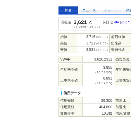
株価
ニュース
チャート
評
3,621
↑
現在値
前日比
-84
(
-2.27
C
(26/08/07 15:30)
始値
3,716
前日終値
(09:00)
高値
3,721
出来高
(09:00)
安値
3,531
売買代金
(12:30)
VWAP
3,626.2312
売買単位
3,855
年初来高値
年初来安
(26/08/05)
8,891
上場来高値
上場来安
(24/02/15)
信用データ
信用売残
39,300
前週比
信用買残
404,800
前週比
貸借倍率
10.3倍
信用/貸借