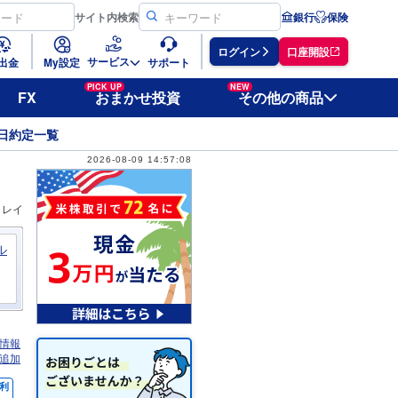
サイト
内検索
銀行
保険
ログイン
口座開設
サービス
出金
My設定
サポート
PICK UP
NEW
FX
おまかせ投資
その他の商品
日約定一覧
2026-08-09 14:57:08
ィレイ
ル
情報
追加
利