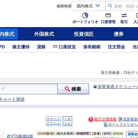
銘柄
検索
ポートフォリオ
口座管理
取引
入
内株式
外国株式
投資信託
債券
PO
株主優待
貸株
口座状況
保有銘柄
注文照会
当
取引所株価：15分デ
決算発表スケジュー
チャート形状
スマート
ＩＲ
取引注意情報
決算発表
アラート
ＴＶ
ポートフォリオへ
貸株金
PTS株価比較