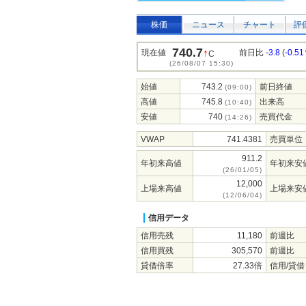
株価
ニュース
チャート
評
740.7
↑
現在値
前日比
-3.8
(
-0.5
C
(26/08/07 15:30)
始値
743.2
前日終値
(09:00)
高値
745.8
出来高
(10:40)
安値
740
売買代金
(14:26)
VWAP
741.4381
売買単位
911.2
年初来高値
年初来安
(26/01/05)
12,000
上場来高値
上場来安
(12/06/04)
信用データ
信用売残
11,180
前週比
信用買残
305,570
前週比
貸借倍率
27.33倍
信用/貸借