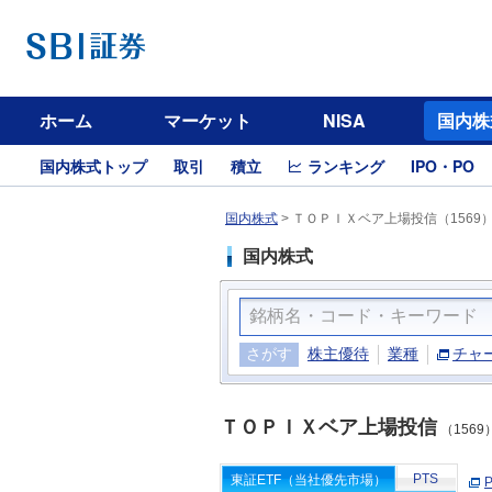
ホーム
マーケット
NISA
国内株
国内株式トップ
取引
積立
ランキング
IPO・PO
国内株式
>
ＴＯＰＩＸベア上場投信（1569
国内株式
さがす
株主優待
業種
チャ
ＴＯＰＩＸベア上場投信
（1569
PTS
東証ETF（当社優先市場）