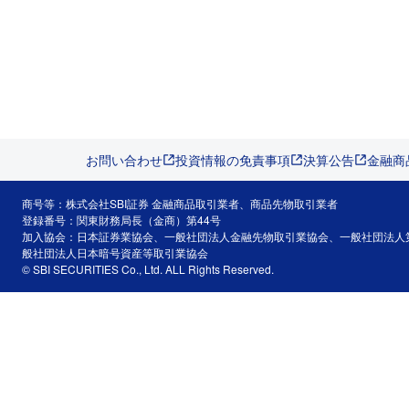
お問い合わせ
投資情報の免責事項
決算公告
金融商
商号等：株式会社SBI証券 金融商品取引業者、商品先物取引業者
登録番号：関東財務局長（金商）第44号
加入協会：日本証券業協会、一般社団法人金融先物取引業協会、一般社団法人
般社団法人日本暗号資産等取引業協会
© SBI SECURITIES Co., Ltd. ALL Rights Reserved.