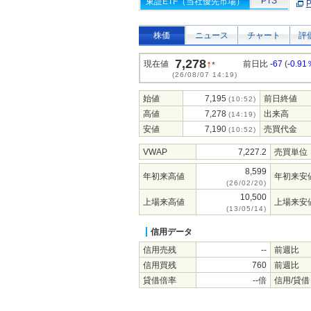
PTS
東証ETF（当社優先市場）
株価
ニュース
チャート
評
7,278
↑
現在値
前日比
-67
(
-0.91
*
(26/08/07 14:19)
始値
7,195
前日終値
(10:52)
高値
7,278
出来高
(14:19)
安値
7,190
売買代金
(10:52)
VWAP
7,227.2
売買単位
8,599
年初来高値
年初来安
(26/02/20)
10,500
上場来高値
上場来安
(13/05/14)
信用データ
信用売残
--
前週比
信用買残
760
前週比
貸借倍率
--倍
信用/貸借