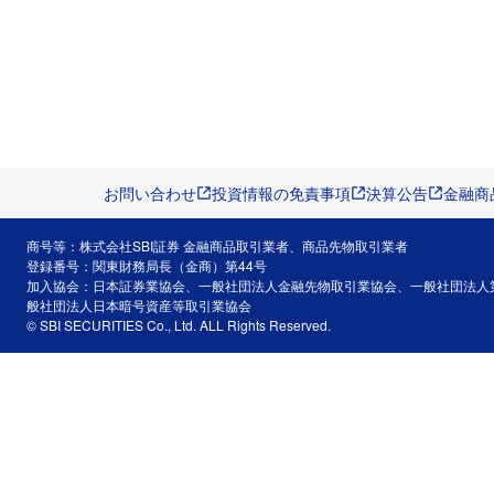
お問い合わせ
投資情報の免責事項
決算公告
金融商
商号等：株式会社SBI証券 金融商品取引業者、商品先物取引業者
登録番号：関東財務局長（金商）第44号
加入協会：日本証券業協会、一般社団法人金融先物取引業協会、一般社団法人
般社団法人日本暗号資産等取引業協会
© SBI SECURITIES Co., Ltd. ALL Rights Reserved.