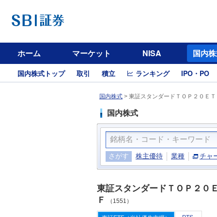
ホーム
マーケット
NISA
国内株
国内株式トップ
取引
積立
ランキング
IPO・PO
国内株式
>
東証スタンダードＴＯＰ２０ＥＴＦ
国内株式
さがす
株主優待
業種
チャ
東証スタンダードＴＯＰ２０
Ｆ
（1551）