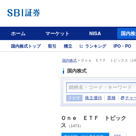
ホーム
マーケット
NISA
国内株
国内株式トップ
取引
積立
ランキング
IPO・PO
国内株式
>
Ｏｎｅ ＥＴＦ トピックス（14
国内株式
さがす
株主優待
業種
チャ
Ｏｎｅ ＥＴＦ トピック
ス
（1473）