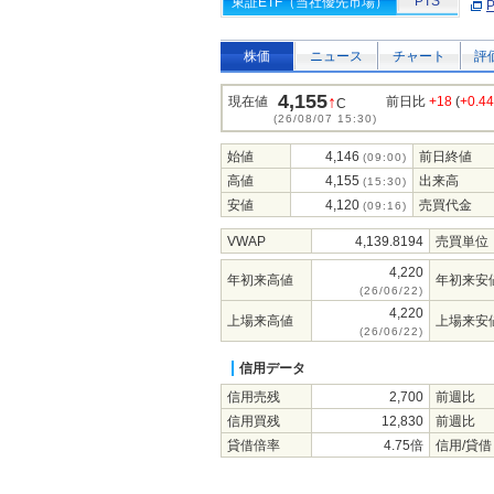
PTS
東証ETF（当社優先市場）
株価
ニュース
チャート
評
4,155
↑
現在値
前日比
+18
(
+0.4
C
(26/08/07 15:30)
始値
4,146
前日終値
(09:00)
高値
4,155
出来高
(15:30)
安値
4,120
売買代金
(09:16)
VWAP
4,139.8194
売買単位
4,220
年初来高値
年初来安
(26/06/22)
4,220
上場来高値
上場来安
(26/06/22)
信用データ
信用売残
2,700
前週比
信用買残
12,830
前週比
貸借倍率
4.75倍
信用/貸借