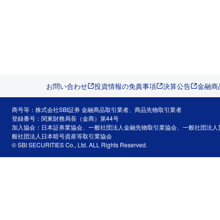
お問い合わせ
投資情報の免責事項
決算公告
金融商
商号等：株式会社SBI証券 金融商品取引業者、商品先物取引業者
登録番号：関東財務局長（金商）第44号
加入協会：日本証券業協会、一般社団法人金融先物取引業協会、一般社団法人
般社団法人日本暗号資産等取引業協会
© SBI SECURITIES Co., Ltd. ALL Rights Reserved.