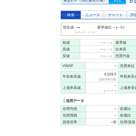
東証ETF（当社優先市場）
PTS
株価
ニュース
チャート
評
--
現在値
基準値比 -- (--％)
(--/--/-- --:--)
始値
--
基準値
(--:--)
高値
--
出来高
(--:--)
安値
--
売買代金
(--:--)
VWAP
--
売買単位
4,209.5
年初来高値
年初来安
(26/06/19)
--
上場来高値
上場来安
(--/--/--)
信用データ
信用売残
--
前週比
信用買残
--
前週比
貸借倍率
--倍
信用/貸借