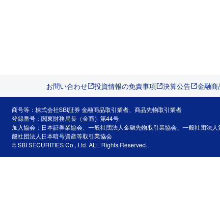
お問い合わせ
投資情報の免責事項
決算公告
金融商
商号等：株式会社SBI証券 金融商品取引業者、商品先物取引業者
登録番号：関東財務局長（金商）第44号
加入協会：日本証券業協会、一般社団法人金融先物取引業協会、一般社団法人
般社団法人日本暗号資産等取引業協会
© SBI SECURITIES Co., Ltd. ALL Rights Reserved.