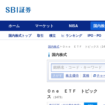
ホーム
マーケット
NISA
国内株
国内株式トップ
取引
積立
ランキング
IPO・PO
国内株式
>
Ｏｎｅ ＥＴＦ トピックス（14
国内株式
さがす
株主優待
業種
チャ
Ｏｎｅ ＥＴＦ トピック
ス
（1473）