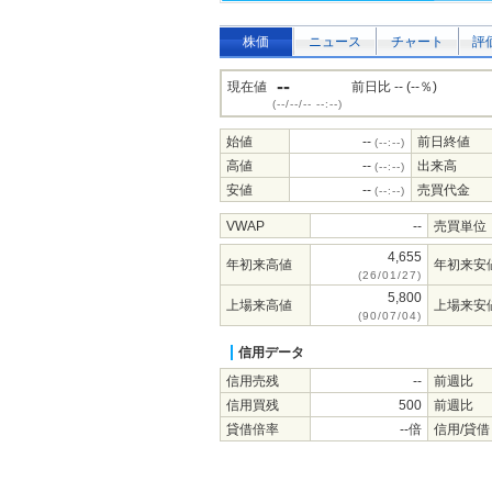
株価
ニュース
チャート
評
--
現在値
前日比 -- (--％)
(--/--/-- --:--)
始値
--
前日終値
(--:--)
高値
--
出来高
(--:--)
安値
--
売買代金
(--:--)
VWAP
--
売買単位
4,655
年初来高値
年初来安
(26/01/27)
5,800
上場来高値
上場来安
(90/07/04)
信用データ
信用売残
--
前週比
信用買残
500
前週比
貸借倍率
--倍
信用/貸借