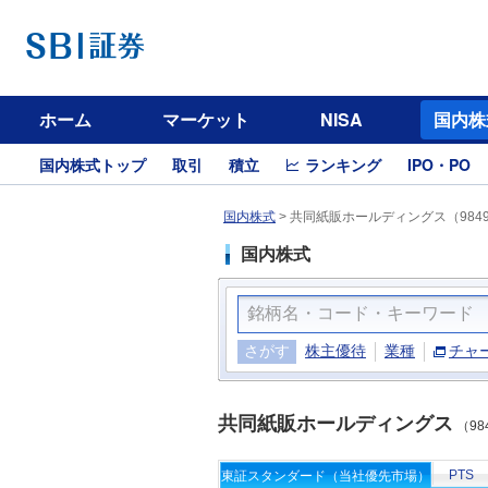
ホーム
マーケット
NISA
国内株
国内株式トップ
取引
積立
ランキング
IPO・PO
国内株式
>
共同紙販ホールディングス（984
国内株式
さがす
株主優待
業種
チャ
共同紙販ホールディングス
（98
PTS
東証スタンダード（当社優先市場）