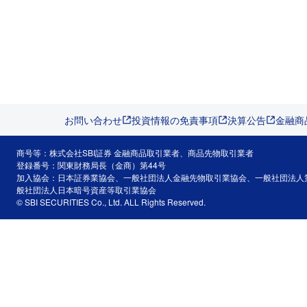
お問い合わせ
投資情報の免責事項
決算公告
金融商
商号等：株式会社SBI証券 金融商品取引業者、商品先物取引業者
登録番号：関東財務局長（金商）第44号
加入協会：日本証券業協会、一般社団法人金融先物取引業協会、一般社団法人
般社団法人日本暗号資産等取引業協会
© SBI SECURITIES Co., Ltd. ALL Rights Reserved.