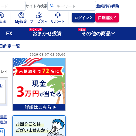
サイト
内検索
銀行
保険
ログイン
口座開設
サービス
出金
My設定
サポート
PICK UP
NEW
FX
おまかせ投資
その他の商品
日約定一覧
2026-08-07 02:05:09
ィレイ
ル
情報
追加
利