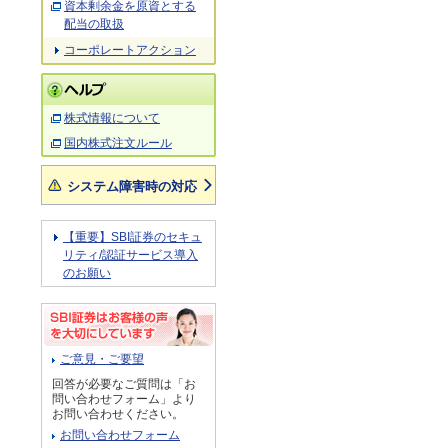
資本剰余金を原資とする
配当の取扱
コーポレートアクション
株式情報について
国内株式注文ルール
システム障害時の対応
【重要】SBI証券のセキュ
リティ/認証サービス導入
のお願い
ご意見・ご要望
回答が必要なご質問は「お
問い合わせフォーム」より
お問い合わせください。
お問い合わせフォーム