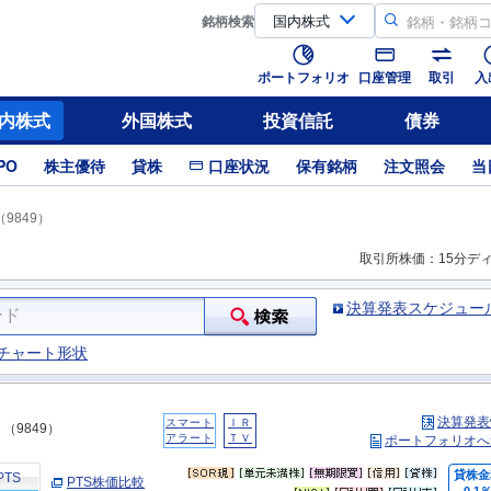
銘柄
検索
ポートフォリオ
口座管理
取引
入
内株式
外国株式
投資信託
債券
PO
株主優待
貸株
口座状況
保有銘柄
注文照会
当
9849）
取引所株価：15分デ
決算発表スケジュー
チャート形状
決算発表
スマート
ＩＲ
（9849）
アラート
ＴＶ
ポートフォリオへ
貸株金
PTS
PTS株価比較