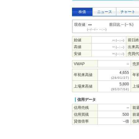
株価
ニュース
チャート
--
現在値
前日比 -- (--％)
(--/--/-- --:--)
始値
--
前日終
(--:--)
高値
--
出来高
(--:--)
安値
--
売買代
(--:--)
VWAP
--
売
4,655
年初来高値
年
(26/01/27)
5,800
上場来高値
上
(90/07/04)
信用データ
信用売残
--
前
信用買残
500
前
貸借倍率
--倍
信用