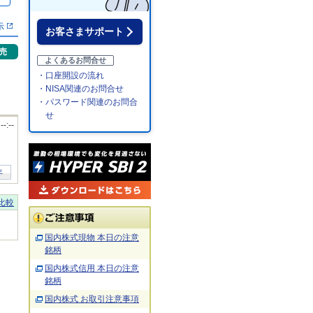
％
示
お客さまサポート
売
よくあるお問合せ
・口座開設の流れ
・NISA関連のお問合せ
・パスワード関連のお問合
せ
 --:--
年
比較
国内株式現物 本日の注意
銘柄
国内株式信用 本日の注意
銘柄
国内株式 お取引注意事項