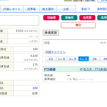
0.1
評価レポート
四季報
株主優待
分析
業績
適時開
現物買
現物売
信用買
信用
積立
値
4,510
(26/08/05)
--
(--:--)
金
--
(千円)
日足
--/--/--
買単位
100
詳細チャートへ
4,420
初来安値
1日
1ヶ月
3ヶ月
6ヶ月
1年
3
(26/03/30)
175
場来安値
(11/03/15)
PTS株価
取引所・PTS株価
--
現在値
基準値比
-- (--％)
(--/--/-- --:--)
週比
--
週比
-100
/貸借
信用