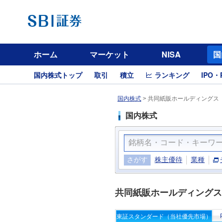
ホーム
マーケット
NISA
国
国内株式トップ
取引
積立
ランキング
IPO・
国内株式
>
共同紙販ホールディングス（
国内株式
さがす
株主優待
業種
共同紙販ホールディングス
東証スタンダード（当社優先市場）