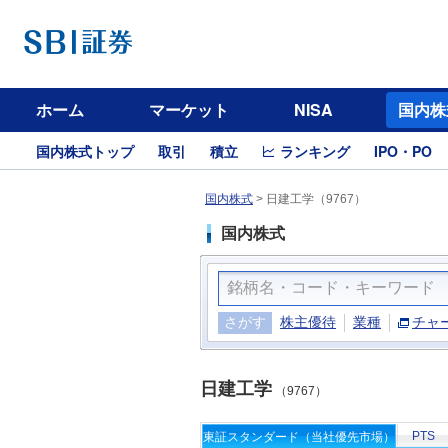
ホーム
マーケット
NISA
国内株
国内株式トップ
取引
積立
ランキング
IPO・PO
国内株式
>
日建工学（9767）
国内株式
さがす
株主優待
業種
チャ
日建工学
（9767）
PTS
東証スタンダード（当社優先市場）