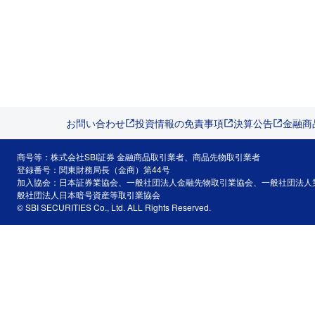
お問い合わせ
投資情報の免責事項
決算公告
金融商
商号等：株式会社SBI証券 金融商品取引業者、商品先物取引業者
登録番号：関東財務局長（金商）第44号
加入協会：日本証券業協会、一般社団法人金融先物取引業協会、一般社団法人
般社団法人日本暗号資産等取引業協会
© SBI SECURITIES Co., Ltd. ALL Rights Reserved.