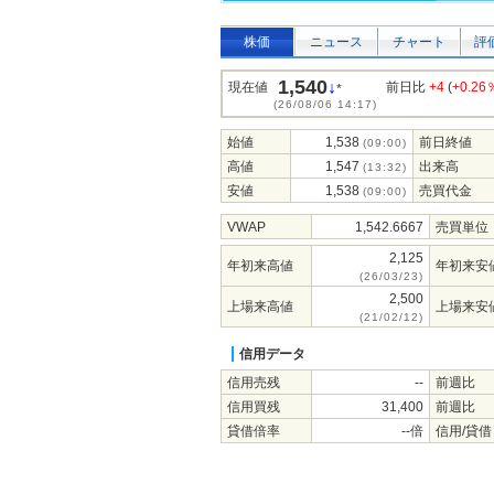
株価
ニュース
チャート
評
1,540
↓
現在値
前日比
+4
(
+0.26
*
(26/08/06 14:17)
始値
1,538
前日終値
(09:00)
高値
1,547
出来高
(13:32)
安値
1,538
売買代金
(09:00)
VWAP
1,542.6667
売買単位
2,125
年初来高値
年初来安
(26/03/23)
2,500
上場来高値
上場来安
(21/02/12)
信用データ
信用売残
--
前週比
信用買残
31,400
前週比
貸借倍率
--倍
信用/貸借