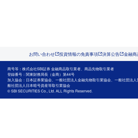
お問い合わせ
投資情報の免責事項
決算公告
金融商
商号等：株式会社SBI証券 金融商品取引業者、商品先物取引業者
登録番号：関東財務局長（金商）第44号
加入協会：日本証券業協会、一般社団法人金融先物取引業協会、一般社団法人
般社団法人日本暗号資産等取引業協会
© SBI SECURITIES Co., Ltd. ALL Rights Reserved.