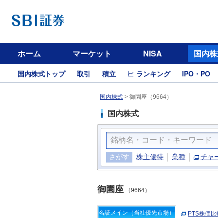
ホーム
マーケット
NISA
国内株
国内株式トップ
取引
積立
ランキング
IPO・PO
国内株式
>
御園座（9664）
国内株式
さがす
株主優待
業種
チャ
御園座
（9664）
名証メイン（当社優先市場）
PTS株価比