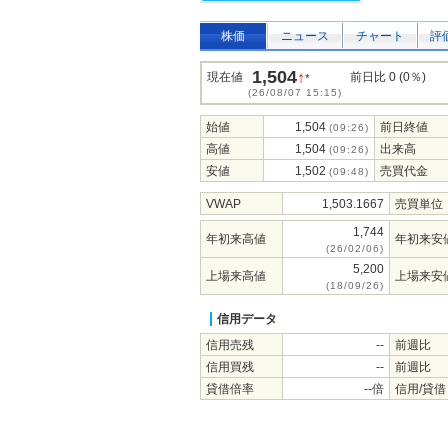
株価
ニュース
チャート
評
1,504
↑
現在値
前日比 0 (0％)
*
(26/08/07 15:15)
始値
1,504
前日終値
(09:26)
高値
1,504
出来高
(09:26)
安値
1,502
売買代金
(09:48)
VWAP
1,503.1667
売買単位
1,744
年初来高値
年初来安
(26/02/06)
5,200
上場来高値
上場来安
(18/09/26)
信用データ
信用売残
--
前週比
信用買残
--
前週比
貸借倍率
--倍
信用/貸借