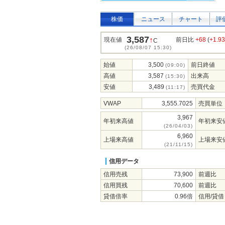
株価
ニュース
チャート
評
3,587
↑
現在値
前日比
+68
(
+1.9
C
(26/08/07 15:30)
始値
3,500
前日終値
(09:00)
高値
3,587
出来高
(15:30)
安値
3,489
売買代金
(11:17)
VWAP
3,555.7025
売買単位
3,967
年初来高値
年初来安
(26/04/03)
6,960
上場来高値
上場来安
(21/11/15)
信用データ
信用売残
73,900
前週比
信用買残
70,600
前週比
貸借倍率
0.96倍
信用/貸借