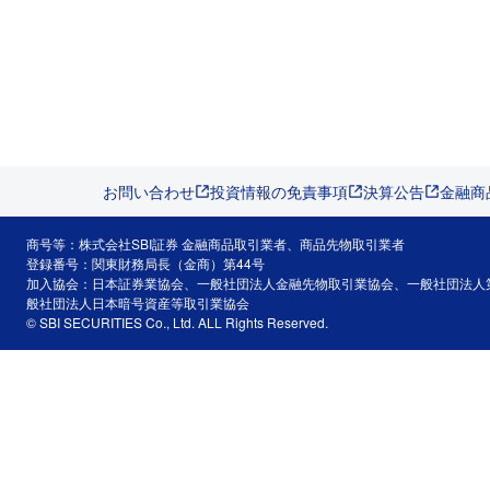
お問い合わせ
投資情報の免責事項
決算公告
金融商
商号等：株式会社SBI証券 金融商品取引業者、商品先物取引業者
登録番号：関東財務局長（金商）第44号
加入協会：日本証券業協会、一般社団法人金融先物取引業協会、一般社団法人
般社団法人日本暗号資産等取引業協会
© SBI SECURITIES Co., Ltd. ALL Rights Reserved.