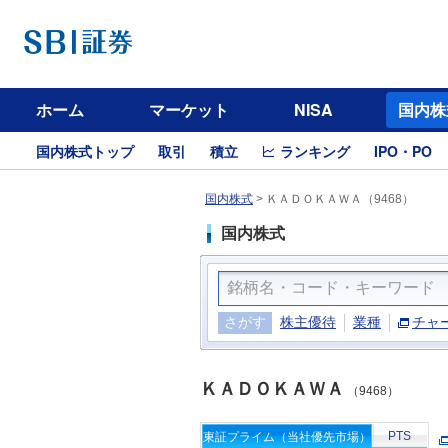
ホーム
マーケット
NISA
国内株
国内株式トップ
取引
積立
ランキング
IPO・PO
国内株式
>
ＫＡＤＯＫＡＷＡ（9468）
国内株式
さがす
株主優待
業種
チャ
ＫＡＤＯＫＡＷＡ
（9468）
PTS
東証プライム（当社優先市場）