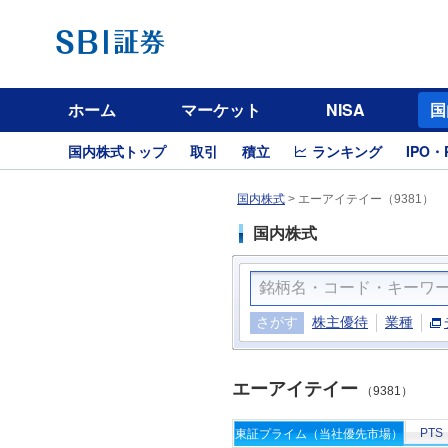
ホーム
マーケット
NISA
国
国内株式トップ
取引
積立
ランキング
IPO・
国内株式
>
エーアイテイー（9381）
国内株式
さがす
株主優待
業種
エーアイテイー
（9381）
PTS
東証プライム（当社優先市場）