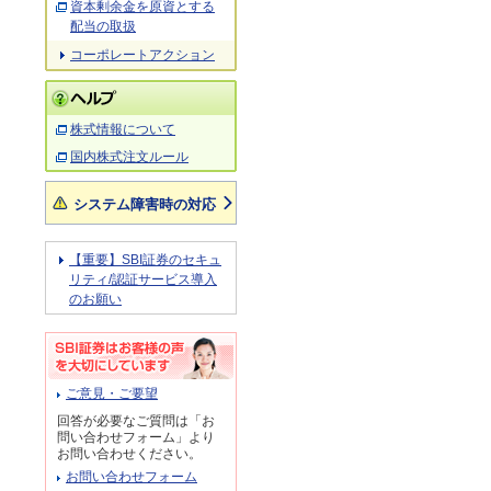
資本剰余金を原資とする
配当の取扱
コーポレートアクション
株式情報について
国内株式注文ルール
システム障害時の対応
【重要】SBI証券のセキュ
リティ/認証サービス導入
のお願い
ご意見・ご要望
回答が必要なご質問は「お
問い合わせフォーム」より
お問い合わせください。
お問い合わせフォーム