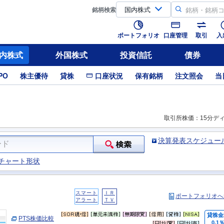
銘柄
検索
ポートフォリオ
口座管理
取引
入
内株式
外国株式
投資信託
債券
PO
株主優待
貸株
口座状況
保有銘柄
注文照会
当
取引所株価：15分デ
決算発表スケジュー
チャート形状
スマート
ＩＲ
ポートフォリオへ
アラート
ＴＶ
貸株金
PTS株価比較
0.1