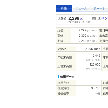
株価
ニュース
チャート
2,298
↓
現在値
前日比
-9
(
-
C
(26/08/07 15:30)
始値
2,297
前日終
(09:00)
高値
2,309
出来高
(09:30)
安値
2,288
売買代
(13:39)
VWAP
2,296.4845
売
2,445
年初来高値
年
(26/07/15)
426,000
上場来高値
上
(07/04/10)
信用データ
信用売残
--
前
信用買残
35,700
前
貸借倍率
--倍
信用