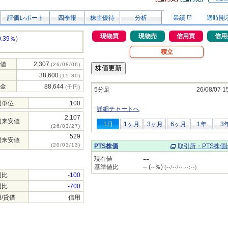
評価レポート
四季報
株主優待
分析
業績
適時開
現物買
現物売
信用買
信用
0.39％
)
積立
値
2,307
(26/08/06)
38,600
(15:30)
金
88,644
(千円)
5分足
26/08/07 1
買単位
100
詳細チャートへ
2,107
初来安値
1日
1ヶ月
3ヶ月
6ヶ月
1年
3
(26/03/27)
529
場来安値
(20/03/13)
PTS株価
取引所・PTS株価
--
現在値
基準値比
-- (--％)
(--/--/-- --:--)
週比
-100
週比
-700
/貸借
信用