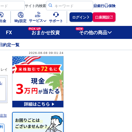
サイト
内検索
銀行
保険
ログイン
口座開設
サービス
出金
My設定
サポート
PICK UP
NEW
FX
おまかせ投資
その他の商品
日約定一覧
2026-08-08 09:01:24
ィレイ
ル
追加
利
％