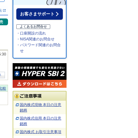
示
お客さまサポート
売
よくあるお問合せ
・口座開設の流れ
・NISA関連のお問合せ
・パスワード関連のお問合
せ
5:30
年
比較
国内株式現物 本日の注意
銘柄
国内株式信用 本日の注意
銘柄
国内株式 お取引注意事項