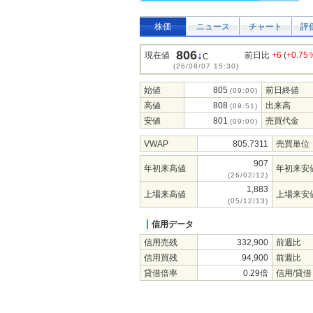
株価
ニュース
チャート
評
806
↓
現在値
前日比
+6
(
+0.75
C
(26/08/07 15:30)
始値
805
前日終値
(09:00)
高値
808
出来高
(09:51)
安値
801
売買代金
(09:00)
VWAP
805.7311
売買単位
907
年初来高値
年初来安
(26/02/12)
1,883
上場来高値
上場来安
(05/12/13)
信用データ
信用売残
332,900
前週比
信用買残
94,900
前週比
貸借倍率
0.29倍
信用/貸借