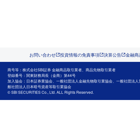
お問い合わせ
投資情報の免責事項
決算公告
金融商
商号等：株式会社SBI証券 金融商品取引業者、商品先物取引業者
登録番号：関東財務局長（金商）第44号
加入協会：日本証券業協会、一般社団法人金融先物取引業協会、一般社団法人
般社団法人日本暗号資産等取引業協会
© SBI SECURITIES Co., Ltd. ALL Rights Reserved.