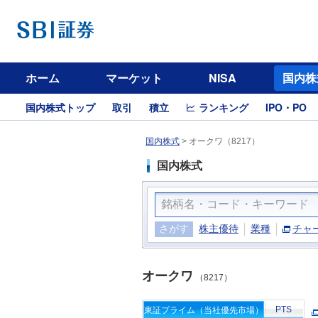
ホーム
マーケット
NISA
国内株
国内株式トップ
取引
積立
ランキング
IPO・PO
国内株式
>
オークワ（8217）
国内株式
さがす
株主優待
業種
チャ
オークワ
（8217）
PTS
東証プライム（当社優先市場）