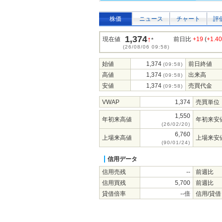
株価
ニュース
チャート
評
1,374
↑
現在値
前日比
+19
(
+1.4
*
(26/08/06 09:58)
始値
1,374
前日終値
(09:58)
高値
1,374
出来高
(09:58)
安値
1,374
売買代金
(09:58)
VWAP
1,374
売買単位
1,550
年初来高値
年初来安
(26/02/20)
6,760
上場来高値
上場来安
(90/01/24)
信用データ
信用売残
--
前週比
信用買残
5,700
前週比
貸借倍率
--倍
信用/貸借