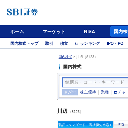
ホーム
マーケット
NISA
国内株
国内株式トップ
取引
積立
ランキング
IPO・PO
国内株式
>
川辺（8123）
国内株式
さがす
株主優待
業種
チャ
川辺
（8123）
PTS
東証スタンダード（当社優先市場）