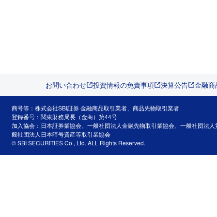
お問い合わせ
投資情報の免責事項
決算公告
金融商
商号等：株式会社SBI証券 金融商品取引業者、商品先物取引業者
登録番号：関東財務局長（金商）第44号
加入協会：日本証券業協会、一般社団法人金融先物取引業協会、一般社団法人
般社団法人日本暗号資産等取引業協会
© SBI SECURITIES Co., Ltd. ALL Rights Reserved.