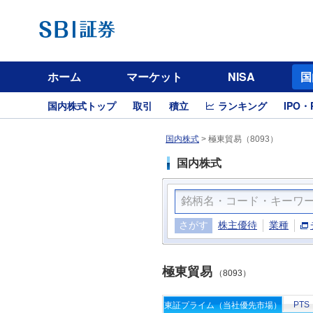
ホーム
マーケット
NISA
国
国内株式トップ
取引
積立
ランキング
IPO・
国内株式
>
極東貿易（8093）
国内株式
さがす
株主優待
業種
極東貿易
（8093）
PTS
東証プライム（当社優先市場）