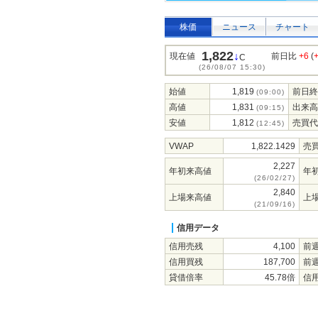
株価
ニュース
チャート
1,822
↓
現在値
前日比
+6
(
C
(26/08/07 15:30)
始値
1,819
前日終
(09:00)
高値
1,831
出来高
(09:15)
安値
1,812
売買代
(12:45)
VWAP
1,822.1429
売
2,227
年初来高値
年
(26/02/27)
2,840
上場来高値
上
(21/09/16)
信用データ
信用売残
4,100
前
信用買残
187,700
前
貸借倍率
45.78倍
信用