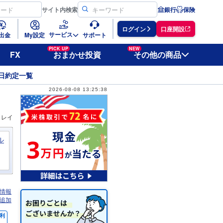
サイト
内検索
銀行
保険
ログイン
口座開設
サービス
出金
My設定
サポート
PICK UP
NEW
FX
おまかせ投資
その他の商品
日約定一覧
2026-08-08 13:25:38
ィレイ
ル
情報
追加
利