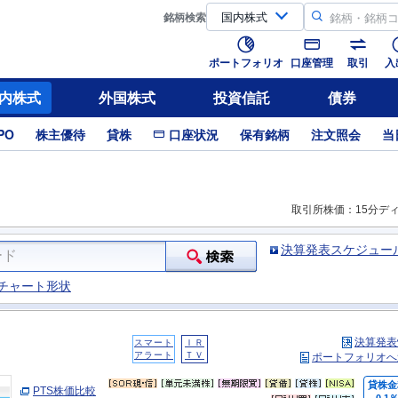
銘柄
検索
ポートフォリオ
口座管理
取引
入
内株式
外国株式
投資信託
債券
PO
株主優待
貸株
口座状況
保有銘柄
注文照会
当
取引所株価：15分デ
決算発表スケジュー
チャート形状
決算発表
スマート
ＩＲ
アラート
ＴＶ
ポートフォリオへ
貸株金
PTS株価比較