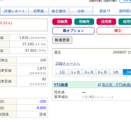
0.1
評価レポート
四季報
株主優待
分析
業績
適時開
現物買
現物売
信用買
信用
+0.33％
)
株オプション
積立
値
1,816
(26/08/06)
37,100
(15:30)
金
67,602
(千円)
週足
26/08/07 1
買単位
100
詳細チャートへ
1,675
初来安値
1日
1ヶ月
3ヶ月
6ヶ月
1年
3
(26/06/24)
95
場来安値
(11/03/15)
PTS株価
取引所・PTS株価
--
現在値
基準値比
-- (--％)
(--/--/-- --:--)
週比
-200
週比
-8,800
/貸借
貸借