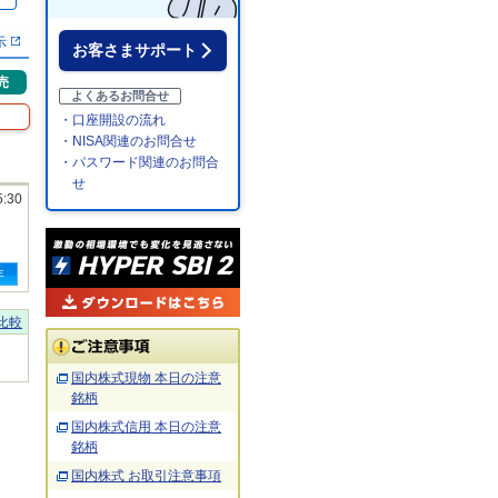
％
示
お客さまサポート
売
よくあるお問合せ
・口座開設の流れ
・NISA関連のお問合せ
・パスワード関連のお問合
せ
5:30
年
比較
国内株式現物 本日の注意
銘柄
国内株式信用 本日の注意
銘柄
国内株式 お取引注意事項