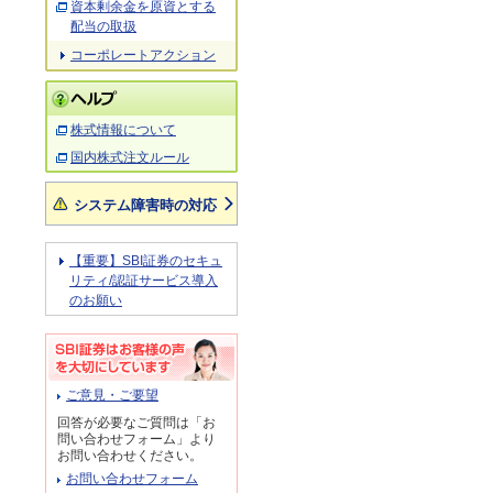
資本剰余金を原資とする
配当の取扱
コーポレートアクション
株式情報について
国内株式注文ルール
システム障害時の対応
【重要】SBI証券のセキュ
リティ/認証サービス導入
のお願い
ご意見・ご要望
回答が必要なご質問は「お
問い合わせフォーム」より
お問い合わせください。
お問い合わせフォーム