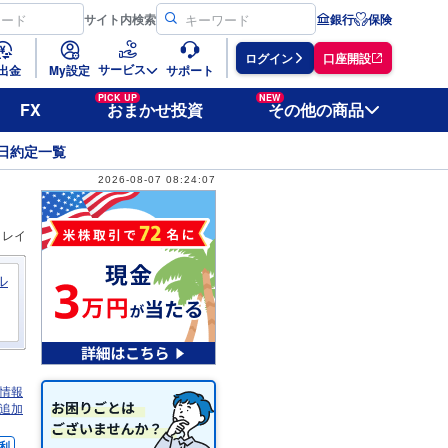
サイト
内検索
銀行
保険
ログイン
口座開設
サービス
出金
My設定
サポート
PICK UP
NEW
FX
おまかせ投資
その他の商品
日約定一覧
2026-08-07 08:24:07
ィレイ
ル
情報
追加
利