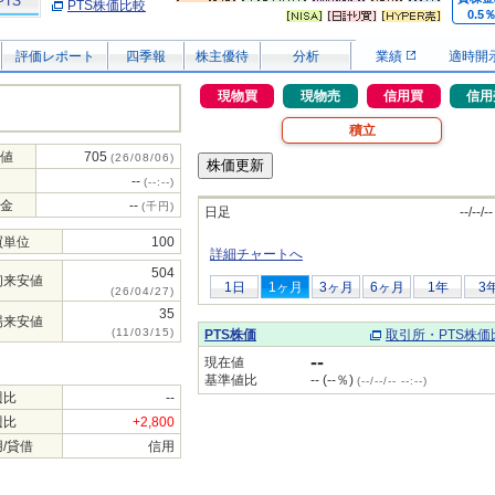
PTS
PTS株価比較
0.5
評価レポート
四季報
株主優待
分析
業績
適時開
現物買
現物売
信用買
信用
積立
値
705
(26/08/06)
--
(--:--)
金
--
(千円)
日足
--/--/--
買単位
100
詳細チャートへ
504
初来安値
1日
1ヶ月
3ヶ月
6ヶ月
1年
3
(26/04/27)
35
場来安値
(11/03/15)
PTS株価
取引所・PTS株価
--
現在値
基準値比
-- (--％)
(--/--/-- --:--)
週比
--
週比
+2,800
/貸借
信用