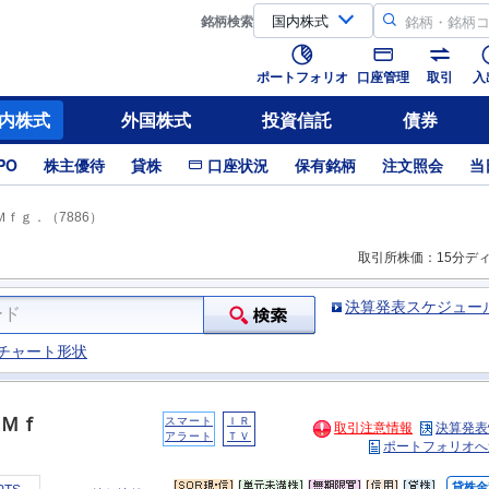
銘柄
検索
ポートフォリオ
口座管理
取引
入
内株式
外国株式
投資信託
債券
PO
株主優待
貸株
口座状況
保有銘柄
注文照会
当
ｆｇ．（7886）
取引所株価：15分デ
決算発表スケジュー
チャート形状
Ｍｆ
スマート
ＩＲ
取引注意情報
決算発表
アラート
ＴＶ
ポートフォリオへ
貸株金