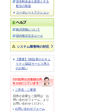
資本剰余金を原資とする
配当の取扱
コーポレートアクション
株式情報について
国内株式注文ルール
システム障害時の対応
【重要】SBI証券のセキュ
リティ/認証サービス導入
のお願い
ご意見・ご要望
回答が必要なご質問は「お
問い合わせフォーム」より
お問い合わせください。
お問い合わせフォーム