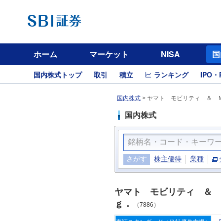
ホーム
マーケット
NISA
国
国内株式トップ
取引
積立
ランキング
IPO・
国内株式
>
ヤマト モビリティ ＆ Ｍ
国内株式
さがす
株主優待
業種
ヤマト モビリティ ＆ 
ｇ．
（7886）