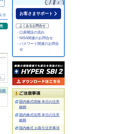
％
お客さまサポート
示
売
よくあるお問合せ
・口座開設の流れ
・NISA関連のお問合せ
・パスワード関連のお問合
せ
 --:--
年
比較
国内株式現物 本日の注意
銘柄
国内株式信用 本日の注意
銘柄
国内株式 お取引注意事項