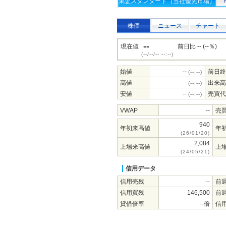
東証スタンダード（当社優先市場）
株価
ニュース
チャート
--
現在値
前日比 -- (--％)
(--/--/-- --:--)
始値
--
前日終
(--:--)
高値
--
出来高
(--:--)
安値
--
売買代
(--:--)
VWAP
--
売
940
年初来高値
年
(26/01/20)
2,084
上場来高値
上
(24/05/21)
信用データ
信用売残
--
前
信用買残
146,500
前
貸借倍率
--倍
信用