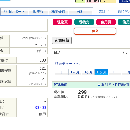
1.25
評価レポート
四季報
株主優待
分析
業績
適時開
現物買
現物売
信用買
信用
積立
値
299
(26/08/06)
--
(--:--)
金
--
(千円)
日足
--/--/--
買単位
100
詳細チャートへ
121
初来安値
1日
1ヶ月
3ヶ月
6ヶ月
1年
3
(26/01/05)
21
場来安値
(11/03/15)
PTS株価
取引所・PTS株価
299
現在値
基準値比
0 (0％)
(26/08/06 23:27)
週比
--
週比
-30,400
/貸借
信用