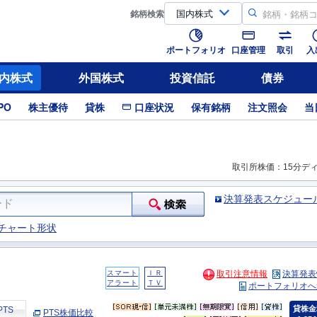
銘柄
検索
ポートフォリオ
口座管理
取引
入
内株式
外国株式
投資信託
債券
PO
株主優待
貸株
口座状況
保有銘柄
注文照会
当
取引所株価：15分デ
決算発表スケジュー
チャート形状
スマート
ＩＲ
取引注意情報
決算発表
アラート
ＴＶ
ポートフォリオへ
貸株金
PTS
PTS株価比較