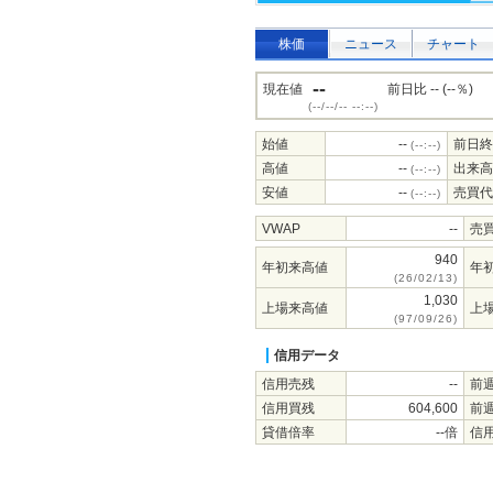
株価
ニュース
チャート
--
現在値
前日比 -- (--％)
(--/--/-- --:--)
始値
--
前日終
(--:--)
高値
--
出来高
(--:--)
安値
--
売買代
(--:--)
VWAP
--
売
940
年初来高値
年
(26/02/13)
1,030
上場来高値
上
(97/09/26)
信用データ
信用売残
--
前
信用買残
604,600
前
貸借倍率
--倍
信用