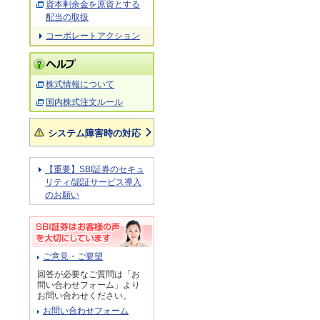
資本剰余金を原資とする
配当の取扱
コーポレートアクション
株式情報について
国内株式注文ルール
システム障害時の対応
【重要】SBI証券のセキュ
リティ/認証サービス導入
のお願い
ご意見・ご要望
回答が必要なご質問は「お
問い合わせフォーム」より
お問い合わせください。
お問い合わせフォーム