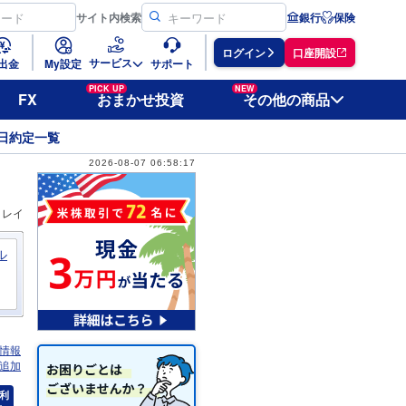
サイト
内検索
銀行
保険
ログイン
口座開設
サービス
出金
My設定
サポート
PICK UP
NEW
FX
おまかせ投資
その他の商品
日約定一覧
2026-08-07 06:58:17
ィレイ
ル
情報
追加
利