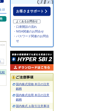
％
示
お客さまサポート
売
よくあるお問合せ
・口座開設の流れ
・NISA関連のお問合せ
・パスワード関連のお問合
せ
 --:--
年
比較
国内株式現物 本日の注意
銘柄
国内株式信用 本日の注意
銘柄
国内株式 お取引注意事項