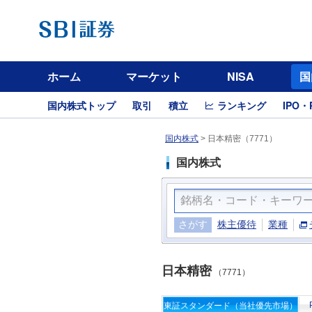
ホーム
マーケット
NISA
国
国内株式トップ
取引
積立
ランキング
IPO・
国内株式
>
日本精密（7771）
国内株式
さがす
株主優待
業種
日本精密
（7771）
東証スタンダード（当社優先市場）