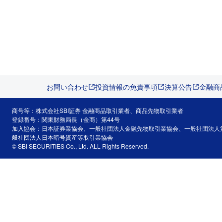
お問い合わせ
投資情報の免責事項
決算公告
金融商
商号等：株式会社SBI証券 金融商品取引業者、商品先物取引業者
登録番号：関東財務局長（金商）第44号
加入協会：日本証券業協会、一般社団法人金融先物取引業協会、一般社団法人
般社団法人日本暗号資産等取引業協会
© SBI SECURITIES Co., Ltd. ALL Rights Reserved.