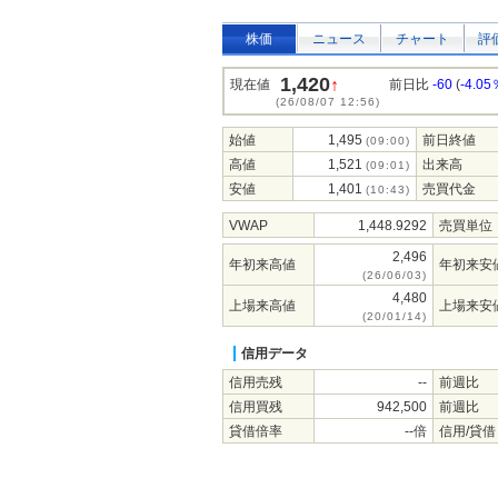
株価
ニュース
チャート
評
1,420
↑
現在値
前日比
-60
(
-4.05
(26/08/07 12:56)
始値
1,495
前日終値
(09:00)
高値
1,521
出来高
(09:01)
安値
1,401
売買代金
(10:43)
VWAP
1,448.9292
売買単位
2,496
年初来高値
年初来安
(26/06/03)
4,480
上場来高値
上場来安
(20/01/14)
信用データ
信用売残
--
前週比
信用買残
942,500
前週比
貸借倍率
--倍
信用/貸借