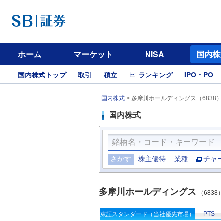
ホーム
マーケット
NISA
国内株
国内株式トップ
取引
積立
ランキング
IPO・PO
国内株式
>
多摩川ホールディングス（6838
国内株式
さがす
株主優待
業種
チャ
多摩川ホールディングス
（6838
PTS
東証スタンダード（当社優先市場）